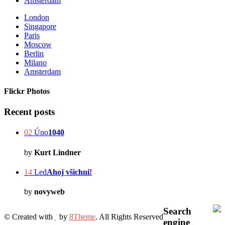
Amsterdam
London
Singapore
Paris
Moscow
Berlin
Milano
Amsterdam
Flickr Photos
Recent posts
02
Úno
1040
by
Kurt Lindner
14
Led
Ahoj všichni!
by
novyweb
Search
© Created with
by
8Theme
. All Rights Reserved
engine