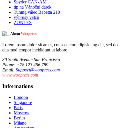
Spyder CAN-AM
tip na Vánoční dárek
Tuning válec Babetta 210
výbrusy válců
ZONTES
About
Woopress
Lorem ipsum dolor sit amet, consect etur adipisic ing elit, sed do
eiusmod tempor incididunt ut labore.
30 South Avenue San Francisco
Phone
: +78 123 456 789
Email
:
Support@woopress.com
www.woopress.com
Informations
London
Singapore
Paris
Moscow
Berlin
Milano