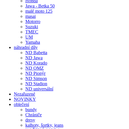
Honda
Jawa - Betka 50
malé moto 125
masai
Motorro
Suzuki
TMEC
UM
Yamaha
náhradní díly
ND Babetta
ND Jawa
ND Korado
ND OMZ
ND Pionýr
ND Simson
ND Stadion
ND universální
Nezařazené
NOVINKY
oblečení
bundy
Chrániče
dresy
kalhoty, šortky, jeans