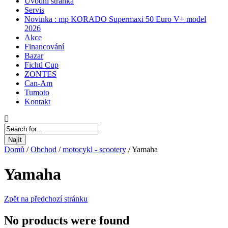
Úvodní stránka
Servis
Novinka : mp KORADO Supermaxi 50 Euro V+ model
2026
Akce
Financování
Bazar
Fichtl Cup
ZONTES
Can-Am
Tumoto
Kontakt
Najít
Domů
/
Obchod
/
motocykl - scootery
/
Yamaha
Yamaha
Zpět na předchozí stránku
No products were found