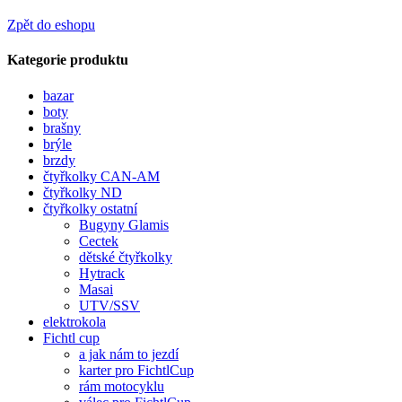
Zpět do eshopu
Kategorie produktu
bazar
boty
brašny
brýle
brzdy
čtyřkolky CAN-AM
čtyřkolky ND
čtyřkolky ostatní
Bugyny Glamis
Cectek
dětské čtyřkolky
Hytrack
Masai
UTV/SSV
elektrokola
Fichtl cup
a jak nám to jezdí
karter pro FichtlCup
rám motocyklu