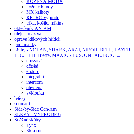
KOŽENÁ MODA
kožené bundy
MX kalhoty
RETRO výprodej
trika, košile, mikiny
oblečení CAN-AM
oleje a maziva
oprava klikových hřídelí
pneumatiky
přilby - NOLAN, SHARK, ARAI, AIROH, BELL, LAZER,
HJC, THH, Bieffe, MAXX, ZEUS, ONEAL, FOX, ....
crossová
dětská
enduro
integrální
intercom
otevřená
výklopka
řetězy
scomadi
Side-by-Side Can-Am
SLEVY - VÝPRODEJ j
Sněžné skútry
Lynx
Ski-doo