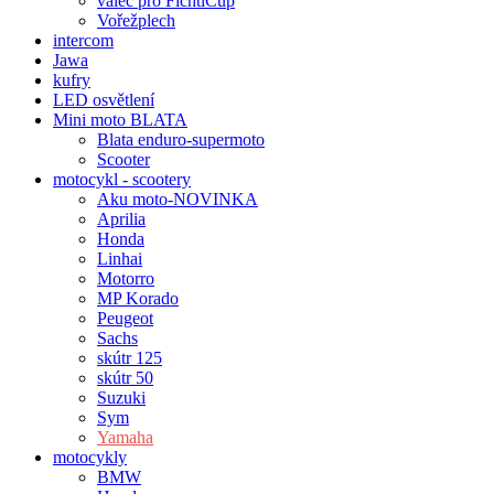
válec pro FichtlCup
Vořežplech
intercom
Jawa
kufry
LED osvětlení
Mini moto BLATA
Blata enduro-supermoto
Scooter
motocykl - scootery
Aku moto-NOVINKA
Aprilia
Honda
Linhai
Motorro
MP Korado
Peugeot
Sachs
skútr 125
skútr 50
Suzuki
Sym
Yamaha
motocykly
BMW