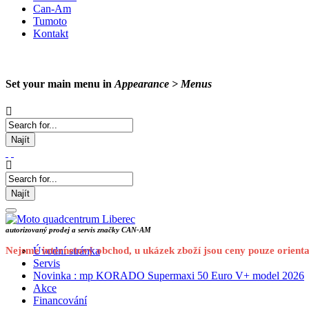
Can-Am
Tumoto
Kontakt
Set your main menu in
Appearance > Menus
Najít
Najít
autorizovaný prodej a servis značky CAN-AM
Nejsme internetový obchod, u ukázek zboží jsou ceny pouze orienta
Úvodní stránka
Servis
Novinka : mp KORADO Supermaxi 50 Euro V+ model 2026
Akce
Financování