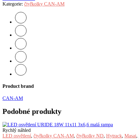
Kategorie:
čtyřkolky CAN-AM
Product brand
CAN-AM
Podobné produkty
Rychlý náhled
LED osvětlení
,
čtyřkolky CAN-AM
,
čtyřkolky ND
,
Hytrack
,
Masai
,