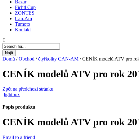
Bazar
Fichtl Cup
ZONTES
Can-Am
Tumoto
Kontakt
Najít
Domů
/
Obchod
/
čtyřkolky CAN-AM
/
CENÍK modelů ATV pro ro
CENÍK modelů ATV pro rok 20
Zpět na předchozí stránku
lightbox
Popis produktu
CENÍK modelů ATV pro rok 20
Email to a friend