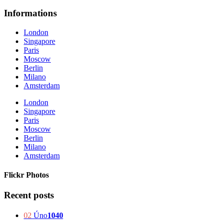
Informations
London
Singapore
Paris
Moscow
Berlin
Milano
Amsterdam
London
Singapore
Paris
Moscow
Berlin
Milano
Amsterdam
Flickr Photos
Recent posts
02
Úno
1040