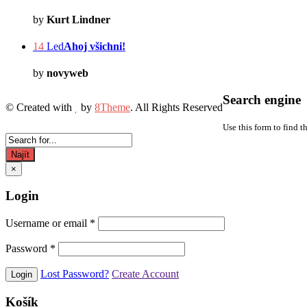
by
Kurt Lindner
14
Led
Ahoj všichni!
by
novyweb
Search engine
© Created with
by
8Theme
. All Rights Reserved
Use this form to find t
Najít
×
Login
Username or email
*
Password
*
Lost Password?
Create Account
Košík