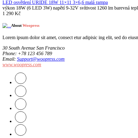
LED osvětlení URIDE 18W 11×11 3×6,6 malá rampa
výkon 18W (6 LED 3W) napětí 9-32V svítivost 1260 lm barevná tep
1 290
Kč
About
Woopress
Lorem ipsum dolor sit amet, consect etur adipisic ing elit, sed do eiu
30 South Avenue San Francisco
Phone
: +78 123 456 789
Email
:
Support@woopress.com
www.woopress.com