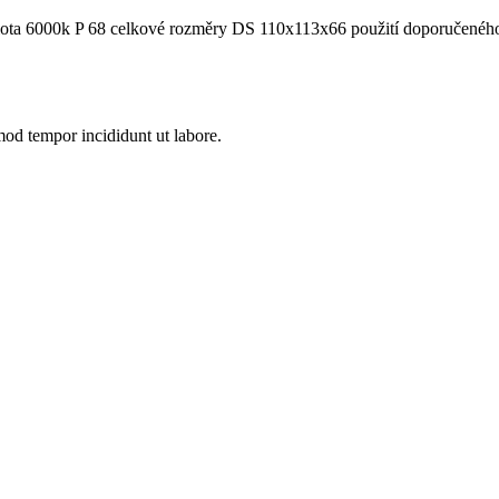
lota 6000k P 68 celkové rozměry DS 110x113x66 použití doporučenéh
smod tempor incididunt ut labore.