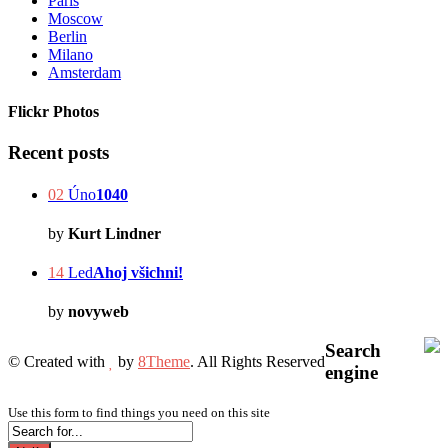
Paris
Moscow
Berlin
Milano
Amsterdam
Flickr Photos
Recent posts
02
Úno
1040
by
Kurt Lindner
14
Led
Ahoj všichni!
by
novyweb
Search
© Created with
by
8Theme
. All Rights Reserved
engine
Use this form to find things you need on this site