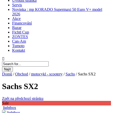
Úvodní stránka
Servis
Novinka : mp KORADO Supermaxi 50 Euro V+ model
2026
Akce
Financování
Bazar
Fichtl Cup
ZONTES
Can-Am
Tumoto
Kontakt
Najít
Domů
/
Obchod
/
motocykl - scootery
/
Sachs
/
Sachs SX2
Sachs SX2
Zpět na předchozí stránku
Sale
lightbox
lightbox