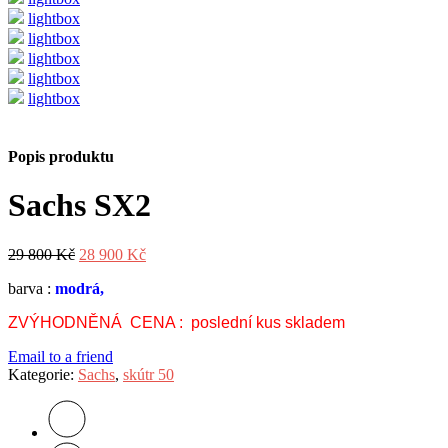
lightbox
lightbox
lightbox
lightbox
lightbox
Popis produktu
Sachs SX2
Původní
Aktuální
29 800
Kč
28 900
Kč
cena
cena
barva :
modrá,
byla:
je:
29
28
ZVÝHODNĚNÁ CENA : poslední kus skladem
800 Kč.
900 Kč.
Email to a friend
Kategorie:
Sachs
,
skútr 50