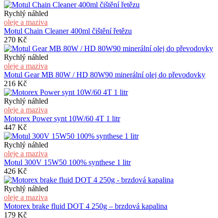
Rychlý náhled
oleje a maziva
Motul Chain Cleaner 400ml čištění řetězu
270
Kč
Rychlý náhled
oleje a maziva
Motul Gear MB 80W / HD 80W90 minerální olej do převodovky
216
Kč
Rychlý náhled
oleje a maziva
Motorex Power synt 10W/60 4T 1 litr
447
Kč
Rychlý náhled
oleje a maziva
Motul 300V 15W50 100% synthese 1 litr
426
Kč
Rychlý náhled
oleje a maziva
Motorex brake fluid DOT 4 250g – brzdová kapalina
179
Kč