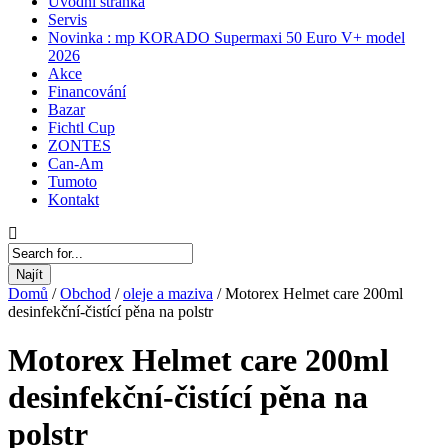
Úvodní stránka
Servis
Novinka : mp KORADO Supermaxi 50 Euro V+ model
2026
Akce
Financování
Bazar
Fichtl Cup
ZONTES
Can-Am
Tumoto
Kontakt
Najít
Domů
/
Obchod
/
oleje a maziva
/
Motorex Helmet care 200ml
desinfekční-čistící pěna na polstr
Motorex Helmet care 200ml
desinfekční-čistící pěna na
polstr