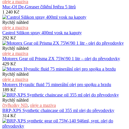
oleje a maziva
Muc-Of De-Greaser čištění řetězu 5 litrů
1 240
Kč
Rychlý náhled
oleje a maziva
Castrol Silikon spray 400ml vosk na kapoty
292
Kč
Rychlý náhled
oleje a maziva
Motorex Gear oil Prisma ZX 75W/90 1 litr – olej do převodovky
429
Kč
Rychlý náhled
oleje a maziva
Motorex Hyraulic fluid 75 minerální olej pro spojku a brzdu
189
Kč
Rychlý náhled
čtyřkolky ND
,
oleje a maziva
BRP-XPS Synthetic chaincase oil 355 ml olej do převodovky
314
Kč