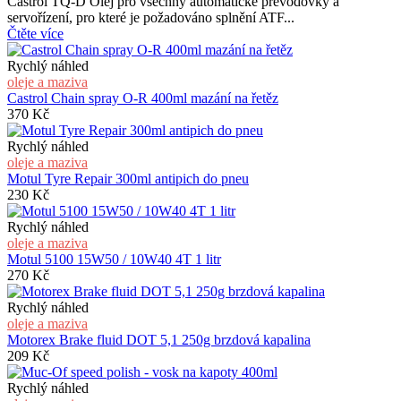
Castrol TQ-D Olej pro všechny automatické převodovky a
servořízení, pro které je požadováno splnění ATF...
Čtěte více
Rychlý náhled
oleje a maziva
Castrol Chain spray O-R 400ml mazání na řetěz
370
Kč
Rychlý náhled
oleje a maziva
Motul Tyre Repair 300ml antipich do pneu
230
Kč
Rychlý náhled
oleje a maziva
Motul 5100 15W50 / 10W40 4T 1 litr
270
Kč
Rychlý náhled
oleje a maziva
Motorex Brake fluid DOT 5,1 250g brzdová kapalina
209
Kč
Rychlý náhled