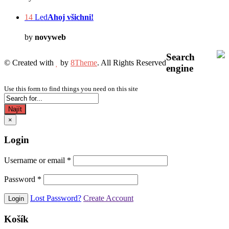
14
Led
Ahoj všichni!
by
novyweb
Search
© Created with
by
8Theme
. All Rights Reserved
engine
Use this form to find things you need on this site
Najít
×
Login
Username or email
*
Password
*
Lost Password?
Create Account
Košík