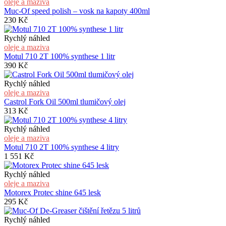
oleje a maziva
Muc-Of speed polish – vosk na kapoty 400ml
230
Kč
Rychlý náhled
oleje a maziva
Motul 710 2T 100% synthese 1 litr
390
Kč
Rychlý náhled
oleje a maziva
Castrol Fork Oil 500ml tlumičový olej
313
Kč
Rychlý náhled
oleje a maziva
Motul 710 2T 100% synthese 4 litry
1 551
Kč
Rychlý náhled
oleje a maziva
Motorex Protec shine 645 lesk
295
Kč
Rychlý náhled