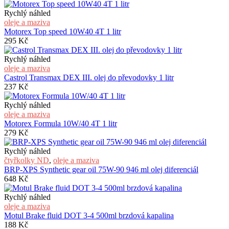
Rychlý náhled
oleje a maziva
Motorex Top speed 10W40 4T 1 litr
295
Kč
Rychlý náhled
oleje a maziva
Castrol Transmax DEX III. olej do převodovky 1 litr
237
Kč
Rychlý náhled
oleje a maziva
Motorex Formula 10W/40 4T 1 litr
279
Kč
Rychlý náhled
čtyřkolky ND
,
oleje a maziva
BRP-XPS Synthetic gear oil 75W-90 946 ml olej diferenciál
648
Kč
Rychlý náhled
oleje a maziva
Motul Brake fluid DOT 3-4 500ml brzdová kapalina
188
Kč