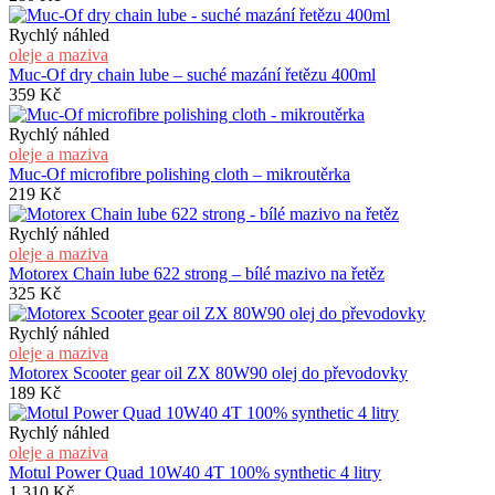
Rychlý náhled
oleje a maziva
Muc-Of dry chain lube – suché mazání řetězu 400ml
359
Kč
Rychlý náhled
oleje a maziva
Muc-Of microfibre polishing cloth – mikroutěrka
219
Kč
Rychlý náhled
oleje a maziva
Motorex Chain lube 622 strong – bílé mazivo na řetěz
325
Kč
Rychlý náhled
oleje a maziva
Motorex Scooter gear oil ZX 80W90 olej do převodovky
189
Kč
Rychlý náhled
oleje a maziva
Motul Power Quad 10W40 4T 100% synthetic 4 litry
1 310
Kč