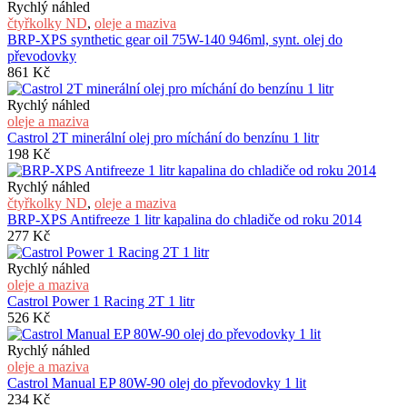
Rychlý náhled
čtyřkolky ND
,
oleje a maziva
BRP-XPS synthetic gear oil 75W-140 946ml, synt. olej do
převodovky
861
Kč
Rychlý náhled
oleje a maziva
Castrol 2T minerální olej pro míchání do benzínu 1 litr
198
Kč
Rychlý náhled
čtyřkolky ND
,
oleje a maziva
BRP-XPS Antifreeze 1 litr kapalina do chladiče od roku 2014
277
Kč
Rychlý náhled
oleje a maziva
Castrol Power 1 Racing 2T 1 litr
526
Kč
Rychlý náhled
oleje a maziva
Castrol Manual EP 80W-90 olej do převodovky 1 lit
234
Kč