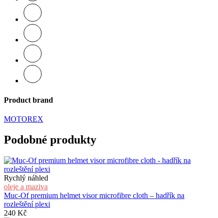
Product brand
MOTOREX
Podobné produkty
Rychlý náhled
oleje a maziva
Muc-Of premium helmet visor microfibre cloth – hadřík na
rozleštění plexi
240
Kč