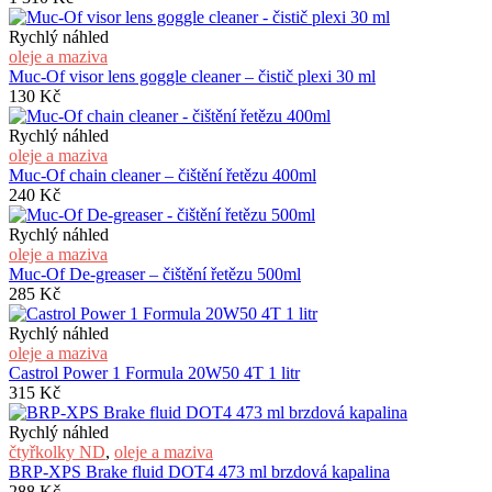
Rychlý náhled
oleje a maziva
Muc-Of visor lens goggle cleaner – čistič plexi 30 ml
130
Kč
Rychlý náhled
oleje a maziva
Muc-Of chain cleaner – čištění řetězu 400ml
240
Kč
Rychlý náhled
oleje a maziva
Muc-Of De-greaser – čištění řetězu 500ml
285
Kč
Rychlý náhled
oleje a maziva
Castrol Power 1 Formula 20W50 4T 1 litr
315
Kč
Rychlý náhled
čtyřkolky ND
,
oleje a maziva
BRP-XPS Brake fluid DOT4 473 ml brzdová kapalina
288
Kč