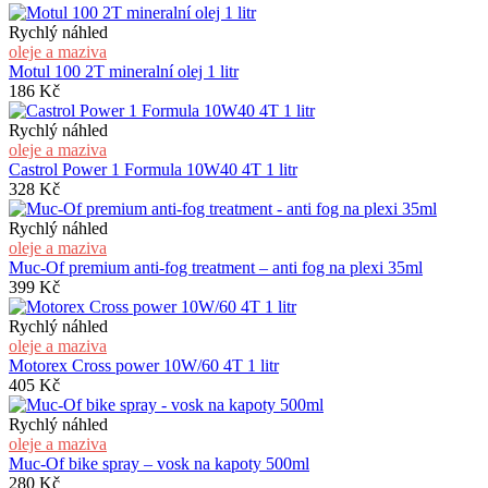
Rychlý náhled
oleje a maziva
Motul 100 2T mineralní olej 1 litr
186
Kč
Rychlý náhled
oleje a maziva
Castrol Power 1 Formula 10W40 4T 1 litr
328
Kč
Rychlý náhled
oleje a maziva
Muc-Of premium anti-fog treatment – anti fog na plexi 35ml
399
Kč
Rychlý náhled
oleje a maziva
Motorex Cross power 10W/60 4T 1 litr
405
Kč
Rychlý náhled
oleje a maziva
Muc-Of bike spray – vosk na kapoty 500ml
280
Kč