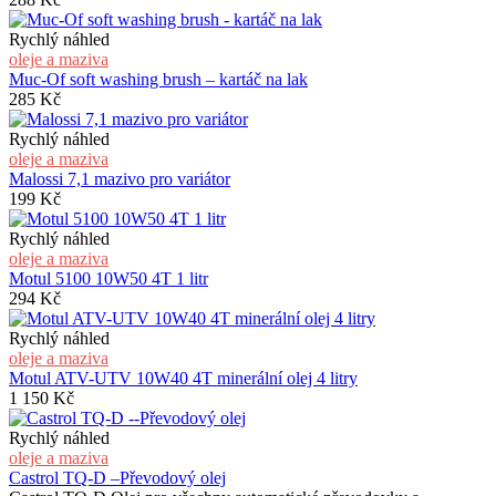
Rychlý náhled
oleje a maziva
Muc-Of soft washing brush – kartáč na lak
285
Kč
Rychlý náhled
oleje a maziva
Malossi 7,1 mazivo pro variátor
199
Kč
Rychlý náhled
oleje a maziva
Motul 5100 10W50 4T 1 litr
294
Kč
Rychlý náhled
oleje a maziva
Motul ATV-UTV 10W40 4T minerální olej 4 litry
1 150
Kč
Rychlý náhled
oleje a maziva
Castrol TQ-D –Převodový olej