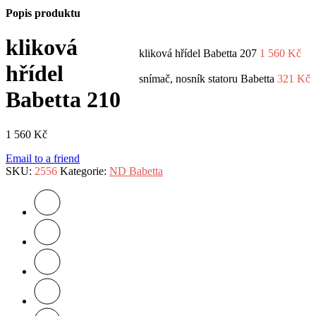
Popis produktu
kliková
kliková hřídel Babetta 207
1 560
Kč
hřídel
snímač, nosník statoru Babetta
321
Kč
Babetta 210
1 560
Kč
Email to a friend
SKU:
2556
Kategorie:
ND Babetta