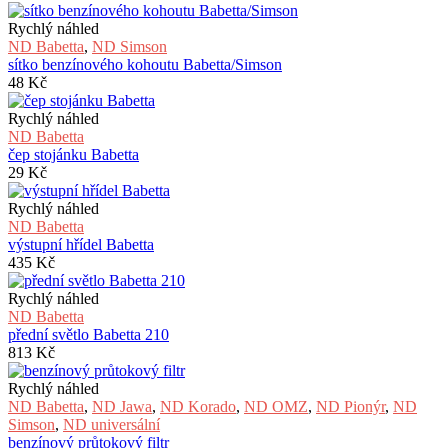
Rychlý náhled
ND Babetta
,
ND Simson
sítko benzínového kohoutu Babetta/Simson
48
Kč
Rychlý náhled
ND Babetta
čep stojánku Babetta
29
Kč
Rychlý náhled
ND Babetta
výstupní hřídel Babetta
435
Kč
Rychlý náhled
ND Babetta
přední světlo Babetta 210
813
Kč
Rychlý náhled
ND Babetta
,
ND Jawa
,
ND Korado
,
ND OMZ
,
ND Pionýr
,
ND
Simson
,
ND universální
benzínový průtokový filtr