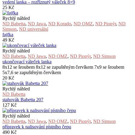
vedení lanka – rozříznutý váleček 8×9
25
Kč
Rychlý náhled
ND Babetta
,
ND Jawa
,
ND Korado
,
ND OMZ
,
ND Pionýr
,
ND
Simson
,
ND universální
fajfka
49
Kč
Rychlý náhled
ND Babetta
,
ND Jawa
,
ND OMZ
,
ND Pionýr
,
ND Simson
ukončovací váleček lanka
8x12 se šroubem 8x12 se zapuštěným červíkem 7x9 se šroubem
5x7,6 se zapuštěným červíkem
20
Kč
Rychlý náhled
ND Babetta
stahovák Babetta 207
127
Kč
Rychlý náhled
ND Babetta
,
ND Jawa
,
ND OMZ
,
ND Pionýr
,
ND Simson
přípravek k nalisování pístního čepu
490
Kč