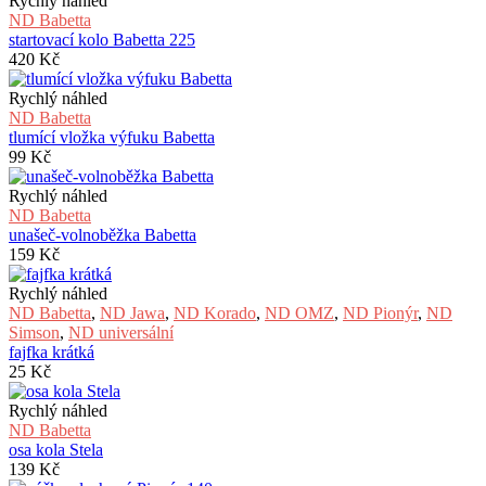
Rychlý náhled
ND Babetta
startovací kolo Babetta 225
420
Kč
Rychlý náhled
ND Babetta
tlumící vložka výfuku Babetta
99
Kč
Rychlý náhled
ND Babetta
unašeč-volnoběžka Babetta
159
Kč
Rychlý náhled
ND Babetta
,
ND Jawa
,
ND Korado
,
ND OMZ
,
ND Pionýr
,
ND
Simson
,
ND universální
fajfka krátká
25
Kč
Rychlý náhled
ND Babetta
osa kola Stela
139
Kč