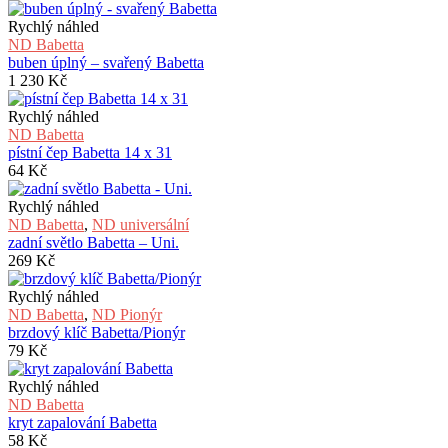
Rychlý náhled
ND Babetta
buben úplný – svařený Babetta
1 230
Kč
Rychlý náhled
ND Babetta
pístní čep Babetta 14 x 31
64
Kč
Rychlý náhled
ND Babetta
,
ND universální
zadní světlo Babetta – Uni.
269
Kč
Rychlý náhled
ND Babetta
,
ND Pionýr
brzdový klíč Babetta/Pionýr
79
Kč
Rychlý náhled
ND Babetta
kryt zapalování Babetta
58
Kč