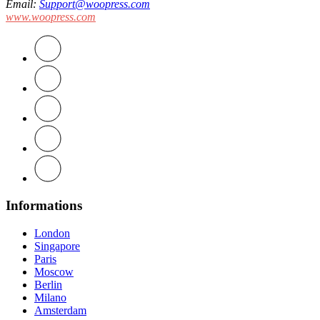
Email
:
Support@woopress.com
www.woopress.com
Informations
London
Singapore
Paris
Moscow
Berlin
Milano
Amsterdam