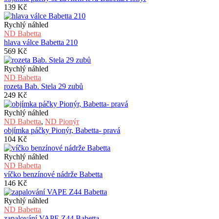
139
Kč
Rychlý náhled
ND Babetta
hlava válce Babetta 210
569
Kč
Rychlý náhled
ND Babetta
rozeta Bab. Stela 29 zubů
249
Kč
Rychlý náhled
ND Babetta
,
ND Pionýr
objímka páčky Pionýr, Babetta- pravá
104
Kč
Rychlý náhled
ND Babetta
víčko benzínové nádrže Babetta
146
Kč
Rychlý náhled
ND Babetta
zapalování VAPE Z44 Babetta