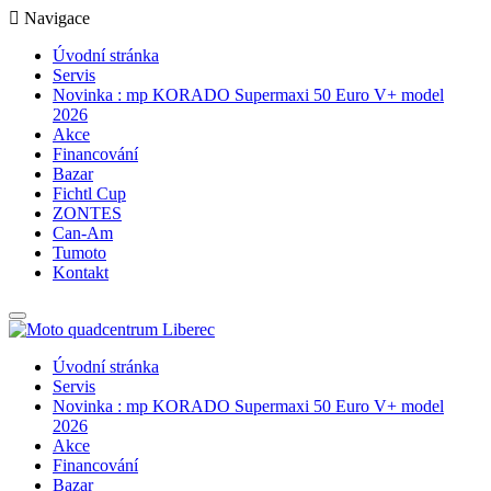
Navigace
Úvodní stránka
Servis
Novinka : mp KORADO Supermaxi 50 Euro V+ model
2026
Akce
Financování
Bazar
Fichtl Cup
ZONTES
Can-Am
Tumoto
Kontakt
Úvodní stránka
Servis
Novinka : mp KORADO Supermaxi 50 Euro V+ model
2026
Akce
Financování
Bazar