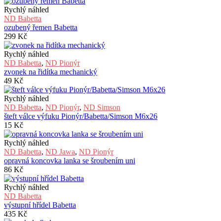
Rychlý náhled
ND Babetta
ozubený řemen Babetta
299
Kč
Rychlý náhled
ND Babetta
,
ND Pionýr
zvonek na řidítka mechanický
49
Kč
Rychlý náhled
ND Babetta
,
ND Pionýr
,
ND Simson
šteft válce výfuku Pionýr/Babetta/Simson M6x26
15
Kč
Rychlý náhled
ND Babetta
,
ND Jawa
,
ND Pionýr
opravná koncovka lanka se šroubením uni
86
Kč
Rychlý náhled
ND Babetta
výstupní hřídel Babetta
435
Kč