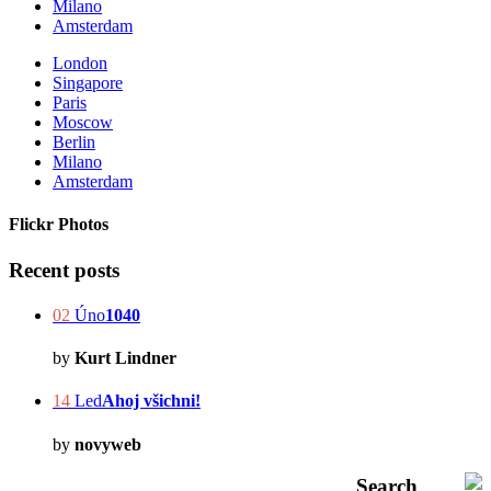
Milano
Amsterdam
London
Singapore
Paris
Moscow
Berlin
Milano
Amsterdam
Flickr Photos
Recent posts
02
Úno
1040
by
Kurt Lindner
14
Led
Ahoj všichni!
by
novyweb
Search