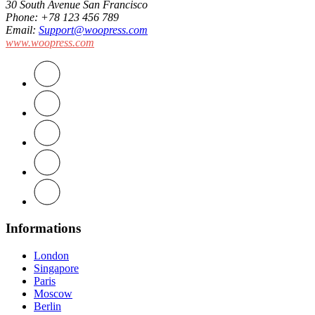
30 South Avenue San Francisco
Phone
: +78 123 456 789
Email
:
Support@woopress.com
www.woopress.com
Informations
London
Singapore
Paris
Moscow
Berlin