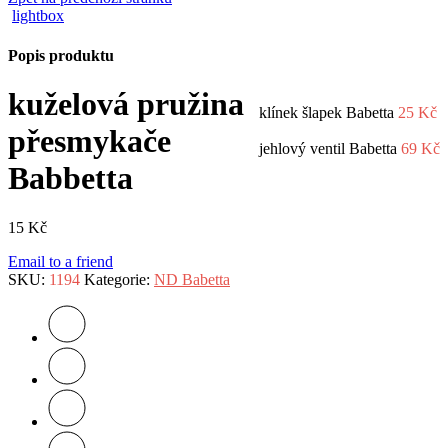
lightbox
Popis produktu
kuželová pružina
klínek šlapek Babetta
25
Kč
přesmykače
jehlový ventil Babetta
69
Kč
Babbetta
15
Kč
Email to a friend
SKU:
1194
Kategorie:
ND Babetta