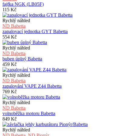
fajfka NGK (LB05F)
115
Kč
Rychlý náhled
ND Babetta
zapalovací jednotka GYT Babetta
554
Kč
Rychlý náhled
ND Babetta
buben úplný Babetta
459
Kč
Rychlý náhled
ND Babetta
zapalování VAPE Z44 Babetta
769
Kč
Rychlý náhled
ND Babetta
volnoběžka motoru Babetta
849
Kč
Rychlý náhled
ND Babetta
,
ND Pionýr