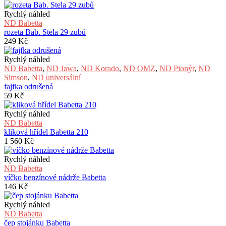
Rychlý náhled
ND Babetta
rozeta Bab. Stela 29 zubů
249
Kč
Rychlý náhled
ND Babetta
,
ND Jawa
,
ND Korado
,
ND OMZ
,
ND Pionýr
,
ND
Simson
,
ND universální
fajfka odrušená
59
Kč
Rychlý náhled
ND Babetta
kliková hřídel Babetta 210
1 560
Kč
Rychlý náhled
ND Babetta
víčko benzínové nádrže Babetta
146
Kč
Rychlý náhled
ND Babetta
čep stojánku Babetta