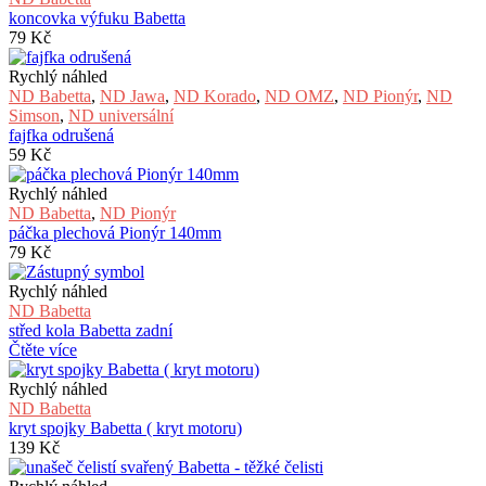
koncovka výfuku Babetta
79
Kč
Rychlý náhled
ND Babetta
,
ND Jawa
,
ND Korado
,
ND OMZ
,
ND Pionýr
,
ND
Simson
,
ND universální
fajfka odrušená
59
Kč
Rychlý náhled
ND Babetta
,
ND Pionýr
páčka plechová Pionýr 140mm
79
Kč
Rychlý náhled
ND Babetta
střed kola Babetta zadní
Čtěte více
Rychlý náhled
ND Babetta
kryt spojky Babetta ( kryt motoru)
139
Kč