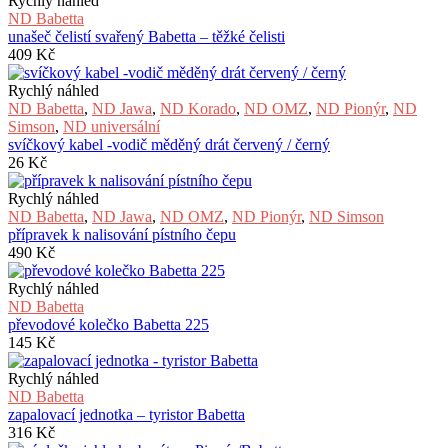
Rychlý náhled
ND Babetta
unašeč čelistí svařený Babetta – těžké čelisti
409
Kč
Rychlý náhled
ND Babetta
,
ND Jawa
,
ND Korado
,
ND OMZ
,
ND Pionýr
,
ND
Simson
,
ND universální
svíčkový kabel -vodič měděný drát červený / černý
26
Kč
Rychlý náhled
ND Babetta
,
ND Jawa
,
ND OMZ
,
ND Pionýr
,
ND Simson
přípravek k nalisování pístního čepu
490
Kč
Rychlý náhled
ND Babetta
převodové kolečko Babetta 225
145
Kč
Rychlý náhled
ND Babetta
zapalovací jednotka – tyristor Babetta
316
Kč