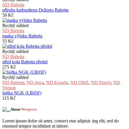
ND Babetta
příruba karburátoru Dellorto Babetta
59
Kč
Rychlý náhled
ND Babetta
matka výfuku Babetta
55
Kč
Rychlý náhled
ND Babetta
střed kola Babetta přední
275
Kč
Rychlý náhled
ND Babetta
,
ND Jawa
,
ND Korado
,
ND OMZ
,
ND Pionýr
,
ND
Simson
fajfka NGK (LB05F)
115
Kč
About
Woopress
Lorem ipsum dolor sit amet, consect etur adipisic ing elit, sed do
eiusmod tempor incididunt ut labore.