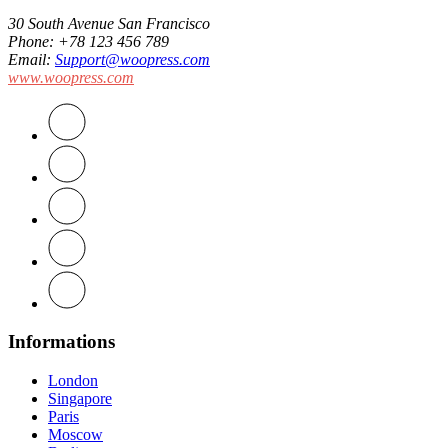
30 South Avenue San Francisco
Phone
: +78 123 456 789
Email
:
Support@woopress.com
www.woopress.com
Informations
London
Singapore
Paris
Moscow