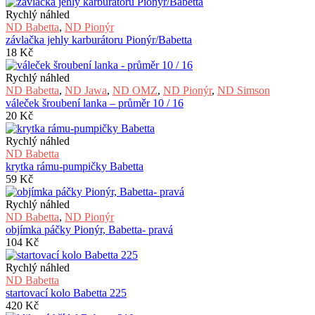
Rychlý náhled
ND Babetta
,
ND Pionýr
závlačka jehly karburátoru Pionýr/Babetta
18
Kč
Rychlý náhled
ND Babetta
,
ND Jawa
,
ND OMZ
,
ND Pionýr
,
ND Simson
váleček šroubení lanka – průměr 10 / 16
20
Kč
Rychlý náhled
ND Babetta
krytka rámu-pumpičky Babetta
59
Kč
Rychlý náhled
ND Babetta
,
ND Pionýr
objímka páčky Pionýr, Babetta- pravá
104
Kč
Rychlý náhled
ND Babetta
startovací kolo Babetta 225
420
Kč