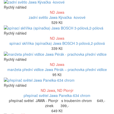
Rychlý náhled
ND Jawa
zadní světlo Jawa Kývačka -kovové
529
Kč
Rychlý náhled
ND Jawa
spínací skříňka (spínačka) Jawa BOSCH 3-pólová,2-pólová
339
Kč
Rychlý náhled
ND Jawa
manžeta přední vidlice Jawa Pérák – prachovka přední vidlice
95
Kč
Rychlý náhled
ND Jawa
,
ND Pionýr
přepínač světel Jawa Panelka-634 chrom
přepínač světel JAWA - Pionýr s troubením chrom 649,-
zinek 399,-
649
Kč