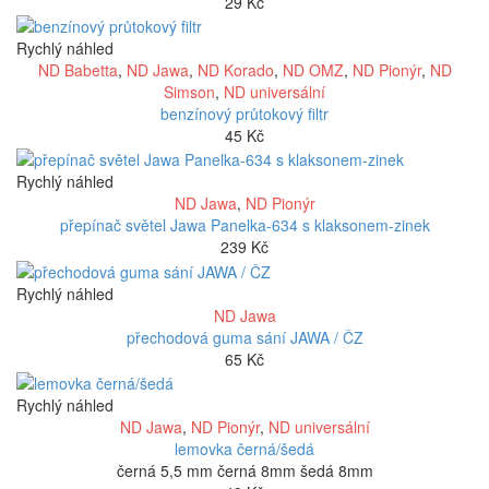
29
Kč
Rychlý náhled
ND Babetta
,
ND Jawa
,
ND Korado
,
ND OMZ
,
ND Pionýr
,
ND
Simson
,
ND universální
benzínový průtokový filtr
45
Kč
Rychlý náhled
ND Jawa
,
ND Pionýr
přepínač světel Jawa Panelka-634 s klaksonem-zinek
239
Kč
Rychlý náhled
ND Jawa
přechodová guma sání JAWA / ČZ
65
Kč
Rychlý náhled
ND Jawa
,
ND Pionýr
,
ND universální
lemovka černá/šedá
černá 5,5 mm černá 8mm šedá 8mm