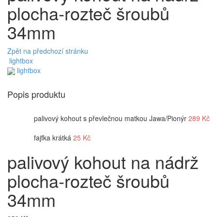
plocha-rozteč šroubů
34mm
Zpět na předchozí stránku
lightbox
lightbox
Popis produktu
palivový kohout s převlečnou matkou Jawa/Pionýr
289
Kč
fajfka krátká
25
Kč
palivový kohout na nádrž
plocha-rozteč šroubů
34mm