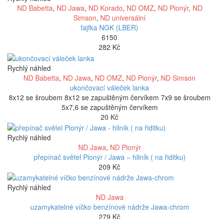
ND Babetta
,
ND Jawa
,
ND Korado
,
ND OMZ
,
ND Pionýr
,
ND
Simson
,
ND universální
fajfka NGK (LBER)
6150
282
Kč
Rychlý náhled
ND Babetta
,
ND Jawa
,
ND OMZ
,
ND Pionýr
,
ND Simson
ukončovací váleček lanka
8x12 se šroubem 8x12 se zapuštěným červíkem 7x9 se šroubem
5x7,6 se zapuštěným červíkem
20
Kč
Rychlý náhled
ND Jawa
,
ND Pionýr
přepínač světel Pionýr / Jawa – hliník ( na řiditku)
209
Kč
Rychlý náhled
ND Jawa
uzamykatelné víčko benzínové nádrže Jawa-chrom
279
Kč