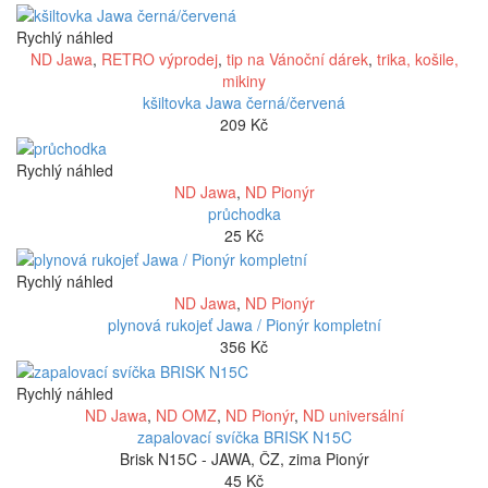
Rychlý náhled
ND Jawa
,
RETRO výprodej
,
tip na Vánoční dárek
,
trika, košile,
mikiny
kšiltovka Jawa černá/červená
209
Kč
Rychlý náhled
ND Jawa
,
ND Pionýr
průchodka
25
Kč
Rychlý náhled
ND Jawa
,
ND Pionýr
plynová rukojeť Jawa / Pionýr kompletní
356
Kč
Rychlý náhled
ND Jawa
,
ND OMZ
,
ND Pionýr
,
ND universální
zapalovací svíčka BRISK N15C
Brisk N15C - JAWA, ČZ, zima Pionýr
45
Kč