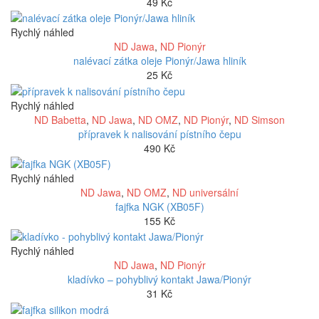
49
Kč
Rychlý náhled
ND Jawa
,
ND Pionýr
nalévací zátka oleje Pionýr/Jawa hliník
25
Kč
Rychlý náhled
ND Babetta
,
ND Jawa
,
ND OMZ
,
ND Pionýr
,
ND Simson
přípravek k nalisování pístního čepu
490
Kč
Rychlý náhled
ND Jawa
,
ND OMZ
,
ND universální
fajfka NGK (XB05F)
155
Kč
Rychlý náhled
ND Jawa
,
ND Pionýr
kladívko – pohyblivý kontakt Jawa/Pionýr
31
Kč