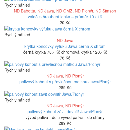
Rychlý náhled
ND Babetta
,
ND Jawa
,
ND OMZ
,
ND Pionýr
,
ND Simson
váleček šroubení lanka – průměr 10 / 16
20
Kč
Rychlý náhled
ND Jawa
krytka koncovky výfuku Jawa černá X chrom
černá krytka 78,- Kč chromová krytka 120,-Kč
78
Kč
Rychlý náhled
ND Jawa
,
ND Pionýr
palivový kohout s převlečnou matkou Jawa/Pionýr
289
Kč
Rychlý náhled
ND Jawa
,
ND Pionýr
palivový kohout závit dovnitř Jawa/Pionýr
vývod paliva - dolu vývod paliva - do strany
289
Kč