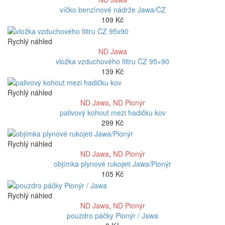
víčko benzínové nádrže Jawa/ČZ
109
Kč
Rychlý náhled
ND Jawa
vložka vzduchového filtru ČZ 95×90
139
Kč
Rychlý náhled
ND Jawa
,
ND Pionýr
palivový kohout mezi hadičku kov
299
Kč
Rychlý náhled
ND Jawa
,
ND Pionýr
objímka plynové rukojeti Jawa/Pionýr
105
Kč
Rychlý náhled
ND Jawa
,
ND Pionýr
pouzdro páčky Pionýr / Jawa