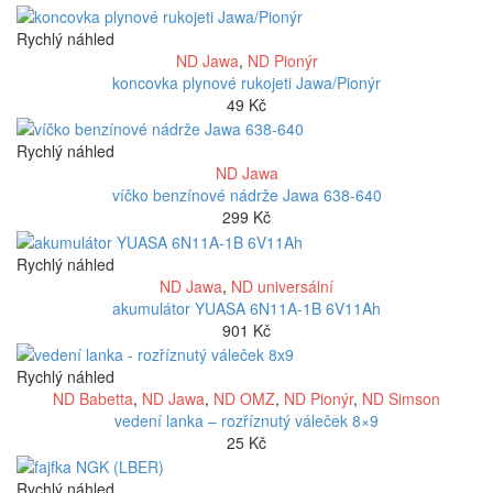
Rychlý náhled
ND Jawa
,
ND Pionýr
koncovka plynové rukojeti Jawa/Pionýr
49
Kč
Rychlý náhled
ND Jawa
víčko benzínové nádrže Jawa 638-640
299
Kč
Rychlý náhled
ND Jawa
,
ND universální
akumulátor YUASA 6N11A-1B 6V11Ah
901
Kč
Rychlý náhled
ND Babetta
,
ND Jawa
,
ND OMZ
,
ND Pionýr
,
ND Simson
vedení lanka – rozříznutý váleček 8×9
25
Kč
Rychlý náhled