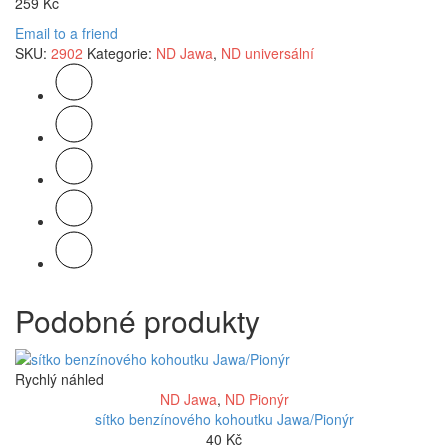
259
Kč
Email to a friend
SKU:
2902
Kategorie:
ND Jawa
,
ND universální
Podobné produkty
Rychlý náhled
ND Jawa
,
ND Pionýr
sítko benzínového kohoutku Jawa/Pionýr
40
Kč