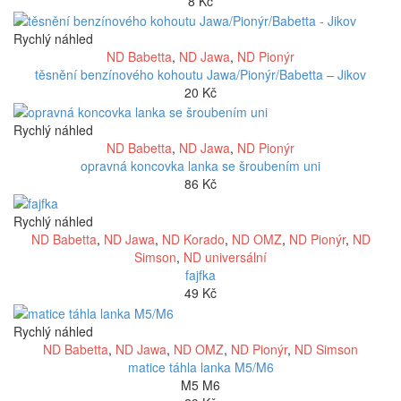
8
Kč
Rychlý náhled
ND Babetta
,
ND Jawa
,
ND Pionýr
těsnění benzínového kohoutu Jawa/Pionýr/Babetta – Jikov
20
Kč
Rychlý náhled
ND Babetta
,
ND Jawa
,
ND Pionýr
opravná koncovka lanka se šroubením uni
86
Kč
Rychlý náhled
ND Babetta
,
ND Jawa
,
ND Korado
,
ND OMZ
,
ND Pionýr
,
ND
Simson
,
ND universální
fajfka
49
Kč
Rychlý náhled
ND Babetta
,
ND Jawa
,
ND OMZ
,
ND Pionýr
,
ND Simson
matice táhla lanka M5/M6
M5 M6