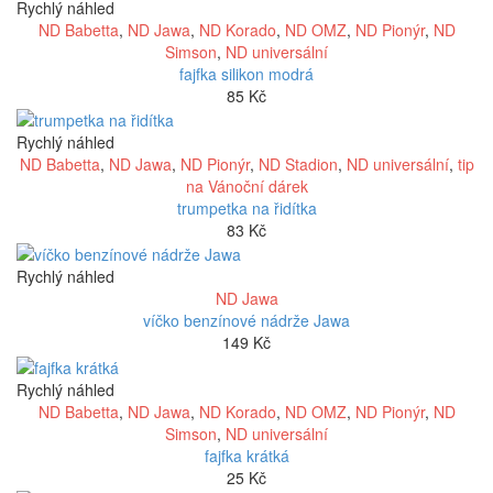
Rychlý náhled
ND Babetta
,
ND Jawa
,
ND Korado
,
ND OMZ
,
ND Pionýr
,
ND
Simson
,
ND universální
fajfka silikon modrá
85
Kč
Rychlý náhled
ND Babetta
,
ND Jawa
,
ND Pionýr
,
ND Stadion
,
ND universální
,
tip
na Vánoční dárek
trumpetka na řidítka
83
Kč
Rychlý náhled
ND Jawa
víčko benzínové nádrže Jawa
149
Kč
Rychlý náhled
ND Babetta
,
ND Jawa
,
ND Korado
,
ND OMZ
,
ND Pionýr
,
ND
Simson
,
ND universální
fajfka krátká
25
Kč