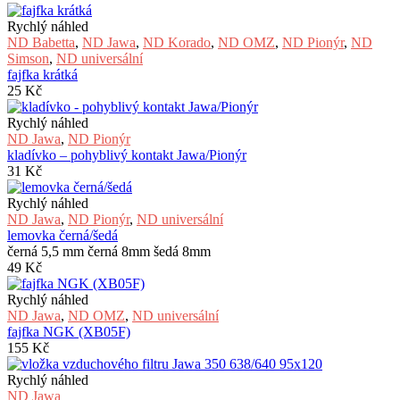
Rychlý náhled
ND Babetta
,
ND Jawa
,
ND Korado
,
ND OMZ
,
ND Pionýr
,
ND
Simson
,
ND universální
fajfka krátká
25
Kč
Rychlý náhled
ND Jawa
,
ND Pionýr
kladívko – pohyblivý kontakt Jawa/Pionýr
31
Kč
Rychlý náhled
ND Jawa
,
ND Pionýr
,
ND universální
lemovka černá/šedá
černá 5,5 mm černá 8mm šedá 8mm
49
Kč
Rychlý náhled
ND Jawa
,
ND OMZ
,
ND universální
fajfka NGK (XB05F)
155
Kč
Rychlý náhled
ND Jawa