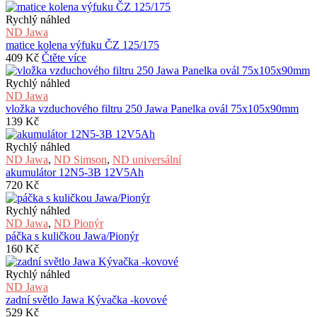
Rychlý náhled
ND Jawa
matice kolena výfuku ČZ 125/175
409
Kč
Čtěte více
Rychlý náhled
ND Jawa
vložka vzduchového filtru 250 Jawa Panelka ovál 75x105x90mm
139
Kč
Rychlý náhled
ND Jawa
,
ND Simson
,
ND universální
akumulátor 12N5-3B 12V5Ah
720
Kč
Rychlý náhled
ND Jawa
,
ND Pionýr
páčka s kuličkou Jawa/Pionýr
160
Kč
Rychlý náhled
ND Jawa
zadní světlo Jawa Kývačka -kovové
529
Kč