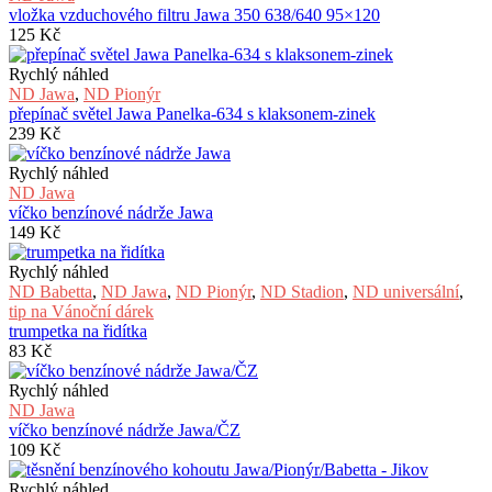
vložka vzduchového filtru Jawa 350 638/640 95×120
125
Kč
Rychlý náhled
ND Jawa
,
ND Pionýr
přepínač světel Jawa Panelka-634 s klaksonem-zinek
239
Kč
Rychlý náhled
ND Jawa
víčko benzínové nádrže Jawa
149
Kč
Rychlý náhled
ND Babetta
,
ND Jawa
,
ND Pionýr
,
ND Stadion
,
ND universální
,
tip na Vánoční dárek
trumpetka na řidítka
83
Kč
Rychlý náhled
ND Jawa
víčko benzínové nádrže Jawa/ČZ
109
Kč
Rychlý náhled