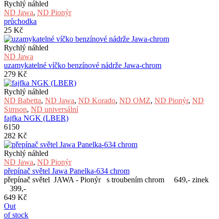
Rychlý náhled
ND Jawa
,
ND Pionýr
průchodka
25
Kč
Rychlý náhled
ND Jawa
uzamykatelné víčko benzínové nádrže Jawa-chrom
279
Kč
Rychlý náhled
ND Babetta
,
ND Jawa
,
ND Korado
,
ND OMZ
,
ND Pionýr
,
ND
Simson
,
ND universální
fajfka NGK (LBER)
6150
282
Kč
Rychlý náhled
ND Jawa
,
ND Pionýr
přepínač světel Jawa Panelka-634 chrom
přepínač světel JAWA - Pionýr s troubením chrom 649,- zinek
399,-
649
Kč
Out
of stock