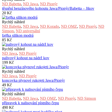
ND Babetta
,
ND Jawa
,
ND Pionýr
těsnění benzínového kohoutu Jawa/Pionýr/Babetta – Jikov
20
Kč
Rychlý náhled
ND Babetta
,
ND Jawa
,
ND Korado
,
ND OMZ
,
ND Pionýr
,
ND
Simson
,
ND universální
fajfka silikon modrá
85
Kč
Rychlý náhled
ND Jawa
,
ND Pionýr
palivový kohout na nádrž kov
199
Kč
Rychlý náhled
ND Jawa
,
ND Pionýr
koncovka plynové rukojeti Jawa/Pionýr
49
Kč
Rychlý náhled
ND Babetta
,
ND Jawa
,
ND OMZ
,
ND Pionýr
,
ND Simson
přípravek k nalisování pístního čepu
490
Kč