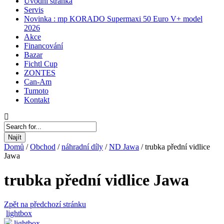
Úvodní stránka
Servis
Novinka : mp KORADO Supermaxi 50 Euro V+ model
2026
Akce
Financování
Bazar
Fichtl Cup
ZONTES
Can-Am
Tumoto
Kontakt
Najít
Domů
/
Obchod
/
náhradní díly
/
ND Jawa
/
trubka přední vidlice
Jawa
trubka přední vidlice Jawa
Zpět na předchozí stránku
lightbox
lightbox