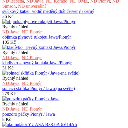
ND Babetta
,
ND Jawa
,
ND Korado
,
ND OMZ
,
ND Pionýr
,
ND
Simson
,
ND universální
svíčkový kabel -vodič měděný drát červený / černý
26
Kč
Rychlý náhled
ND Jawa
,
ND Pionýr
objímka plynové rukojeti Jawa/Pionýr
105
Kč
Rychlý náhled
ND Jawa
,
ND Pionýr
kladívko – pevný kontakt Jawa/Pionýr
31
Kč
Rychlý náhled
ND Jawa
,
ND Pionýr
spínací skříňka Pionýr / Jawa-(na světle)
279
Kč
Rychlý náhled
ND Jawa
,
ND Pionýr
pouzdro páčky Pionýr / Jawa
8
Kč