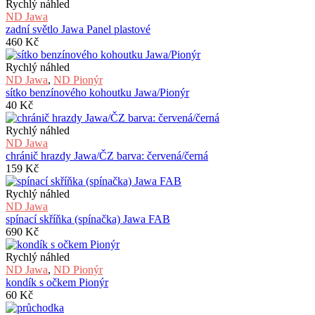
Rychlý náhled
ND Jawa
zadní světlo Jawa Panel plastové
460
Kč
Rychlý náhled
ND Jawa
,
ND Pionýr
sítko benzínového kohoutku Jawa/Pionýr
40
Kč
Rychlý náhled
ND Jawa
chránič hrazdy Jawa/ČZ barva: červená/černá
159
Kč
Rychlý náhled
ND Jawa
spínací skříňka (spínačka) Jawa FAB
690
Kč
Rychlý náhled
ND Jawa
,
ND Pionýr
kondík s očkem Pionýr
60
Kč