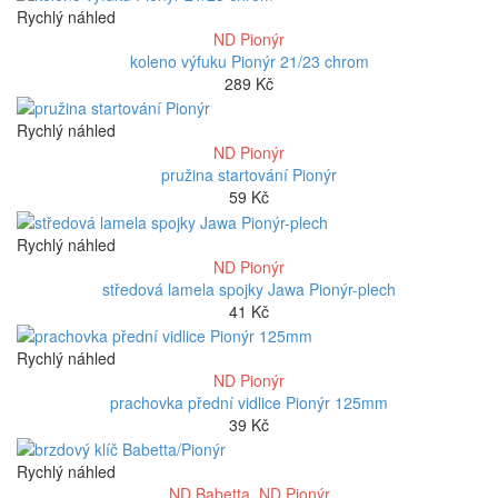
Rychlý náhled
ND Pionýr
koleno výfuku Pionýr 21/23 chrom
289
Kč
Rychlý náhled
ND Pionýr
pružina startování Pionýr
59
Kč
Rychlý náhled
ND Pionýr
středová lamela spojky Jawa Pionýr-plech
41
Kč
Rychlý náhled
ND Pionýr
prachovka přední vidlice Pionýr 125mm
39
Kč
Rychlý náhled
ND Babetta
,
ND Pionýr