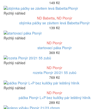
149
Kč
Rychlý náhled
ND Babetta
,
ND Pionýr
objímka páčky se závitem levá Babetta/Pionýr
139
Kč
Rychlý náhled
ND Pionýr
startovací páka Pionýr
369
Kč
Rychlý náhled
ND Pionýr
rozeta Pionýr 20/21 55 zubů
769
Kč
Rychlý náhled
ND Pionýr
páčka Pionýr L+P bez kuličky pár leštěný hliník
289
Kč