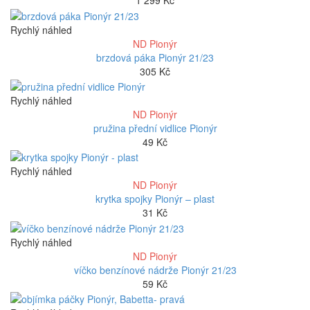
1 299
Kč
Rychlý náhled
ND Pionýr
brzdová páka Pionýr 21/23
305
Kč
Rychlý náhled
ND Pionýr
pružina přední vidlice Pionýr
49
Kč
Rychlý náhled
ND Pionýr
krytka spojky Pionýr – plast
31
Kč
Rychlý náhled
ND Pionýr
víčko benzínové nádrže Pionýr 21/23
59
Kč