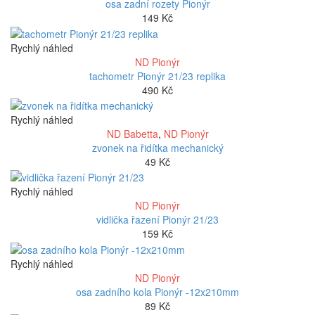
osa zadní rozety Pionýr
149
Kč
Rychlý náhled
ND Pionýr
tachometr Pionýr 21/23 replika
490
Kč
Rychlý náhled
ND Babetta
,
ND Pionýr
zvonek na řidítka mechanický
49
Kč
Rychlý náhled
ND Pionýr
vidlička řazení Pionýr 21/23
159
Kč
Rychlý náhled
ND Pionýr
osa zadního kola Pionýr -12x210mm
89
Kč