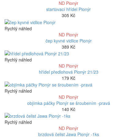
ND Pionýr
startovací hřídel Pionýr
305
Kč
Rychlý náhled
ND Pionýr
čep kyvné vidlice Pionýr
389
Kč
Rychlý náhled
ND Pionýr
hřídel předlohová Pionýr 21/23
179
Kč
Rychlý náhled
ND Pionýr
objímka páčky Pionýr se šroubením -pravá
140
Kč
Rychlý náhled
ND Pionýr
brzdová čelist Jawa Pionýr -1ks