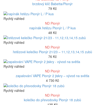
brzdový klíč Babetta/Pionýr
79
Kč
Rychlý náhled
ND Pionýr
napínák řetězu Pionýr L / P kus
48
Kč
Rychlý náhled
ND Pionýr
řetězové kelečko Pionýr 21/23 – 11,12,13,14,15 zubů
76
Kč
Rychlý náhled
ND Pionýr
zapalování VAPE Pionýr 2 jiskry – vývod na světla
4 730
Kč
Rychlý náhled
ND Pionýr
kolečko do převodovky Pionýr 18 zubů
135
Kč