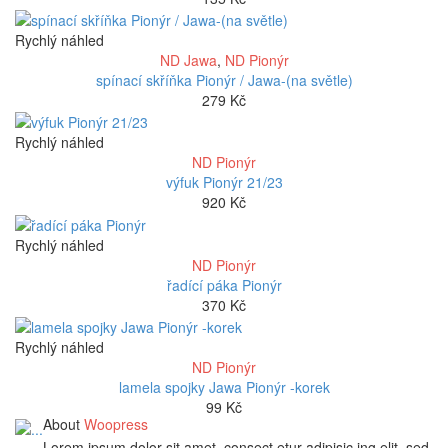
Rychlý náhled
ND Jawa
,
ND Pionýr
spínací skříňka Pionýr / Jawa-(na světle)
279
Kč
Rychlý náhled
ND Pionýr
výfuk Pionýr 21/23
920
Kč
Rychlý náhled
ND Pionýr
řadící páka Pionýr
370
Kč
Rychlý náhled
ND Pionýr
lamela spojky Jawa Pionýr -korek
99
Kč
About
Woopress
Lorem ipsum dolor sit amet, consect etur adipisic ing elit, sed