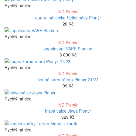
Rychlý náhled
ND Pionýr
guma, návlečka řadicí páky Pionýr
20
Kč
Rychlý náhled
ND Pionýr
zapalování VAPE Stadion
3 690
Kč
Rychlý náhled
ND Pionýr
šoupě karburátoru Pionýr 21/23
99
Kč
Rychlý náhled
ND Pionýr
hlava válce Jawa Pionýr
329
Kč
Rychlý náhled
ND Pionýr