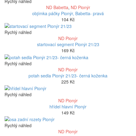
Rychlý náhled
ND Babetta
,
ND Pionýr
objímka páčky Pionýr, Babetta- pravá
104
Kč
Rychlý náhled
ND Pionýr
startovací segment Pionýr 21/23
169
Kč
Rychlý náhled
ND Pionýr
potah sedla Pionýr 21/23- černá koženka
225
Kč
Rychlý náhled
ND Pionýr
hřídel hlavní Pionýr
149
Kč
Rychlý náhled
ND Pionýr