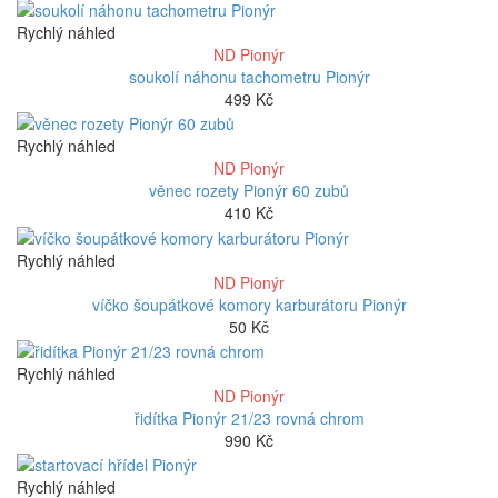
Rychlý náhled
ND Pionýr
soukolí náhonu tachometru Pionýr
499
Kč
Rychlý náhled
ND Pionýr
věnec rozety Pionýr 60 zubů
410
Kč
Rychlý náhled
ND Pionýr
víčko šoupátkové komory karburátoru Pionýr
50
Kč
Rychlý náhled
ND Pionýr
řidítka Pionýr 21/23 rovná chrom
990
Kč
Rychlý náhled