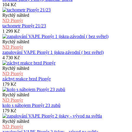
104
Kč
Rychlý náhled
ND Pionýr
tachometr Pionýr 21/23
1 299
Kč
Rychlý náhled
ND Pionýr
zapalování VAPE Pionýr 1 jiskra-závodní ( bez světel)
4 730
Kč
Rychlý náhled
ND Pionýr
záchyt reakce brzd Pionýr
179
Kč
Rychlý náhled
ND Pionýr
kolo s nábojem Pionýr 23 zubů
179
Kč
Rychlý náhled
ND Pionýr
zapalování VAPE Pionýr 2 jiskry – vývod na světla