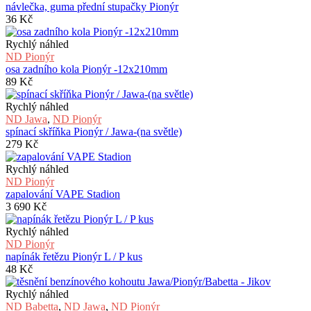
návlečka, guma přední stupačky Pionýr
36
Kč
Rychlý náhled
ND Pionýr
osa zadního kola Pionýr -12x210mm
89
Kč
Rychlý náhled
ND Jawa
,
ND Pionýr
spínací skříňka Pionýr / Jawa-(na světle)
279
Kč
Rychlý náhled
ND Pionýr
zapalování VAPE Stadion
3 690
Kč
Rychlý náhled
ND Pionýr
napínák řetězu Pionýr L / P kus
48
Kč
Rychlý náhled
ND Babetta
,
ND Jawa
,
ND Pionýr