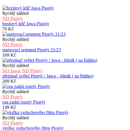
Rychlý náhled
ND Pionýr
brzdový klíč Jawa Pionýr
79
Kč
Rychlý náhled
ND Pionýr
startovací segment Pionýr 21/23
169
Kč
Rychlý náhled
ND Jawa
,
ND Pionýr
přepínač světel Pionýr / Jawa – hliník ( na řiditku)
209
Kč
Rychlý náhled
ND Pionýr
osa zadní rozety Pionýr
149
Kč
Rychlý náhled
ND Pionýr
vložka vzduchového filtru Pionýr