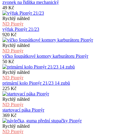
zvonek na řidítka mechanický
49
Kč
Rychlý náhled
ND Pionýr
výfuk Pionýr 21/23
920
Kč
Rychlý náhled
ND Pionýr
víčko šoupátkové komory karburátoru Pionýr
50
Kč
Rychlý náhled
ND Pionýr
primární kolo Pionýr 21/23 14 zubů
225
Kč
Rychlý náhled
ND Pionýr
startovací páka Pionýr
369
Kč
Rychlý náhled
ND Pionýr