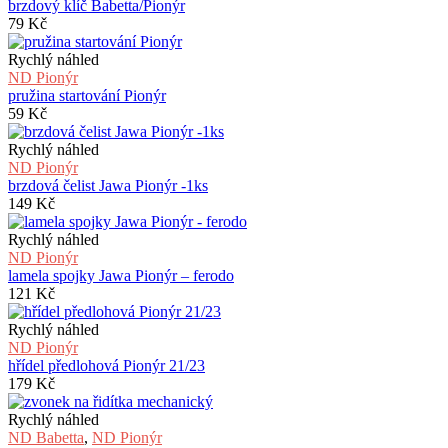
brzdový klíč Babetta/Pionýr
79
Kč
Rychlý náhled
ND Pionýr
pružina startování Pionýr
59
Kč
Rychlý náhled
ND Pionýr
brzdová čelist Jawa Pionýr -1ks
149
Kč
Rychlý náhled
ND Pionýr
lamela spojky Jawa Pionýr – ferodo
121
Kč
Rychlý náhled
ND Pionýr
hřídel předlohová Pionýr 21/23
179
Kč
Rychlý náhled
ND Babetta
,
ND Pionýr