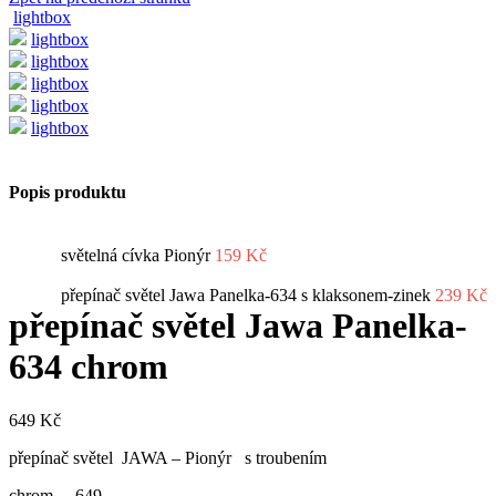
lightbox
lightbox
lightbox
lightbox
lightbox
lightbox
Popis produktu
světelná cívka Pionýr
159
Kč
přepínač světel Jawa Panelka-634 s klaksonem-zinek
239
Kč
přepínač světel Jawa Panelka-
634 chrom
649
Kč
přepínač světel JAWA – Pionýr s troubením
chrom 649,-