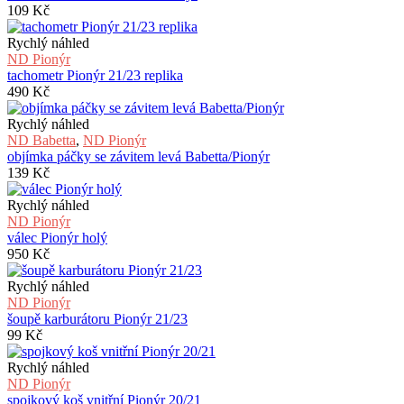
109
Kč
Rychlý náhled
ND Pionýr
tachometr Pionýr 21/23 replika
490
Kč
Rychlý náhled
ND Babetta
,
ND Pionýr
objímka páčky se závitem levá Babetta/Pionýr
139
Kč
Rychlý náhled
ND Pionýr
válec Pionýr holý
950
Kč
Rychlý náhled
ND Pionýr
šoupě karburátoru Pionýr 21/23
99
Kč
Rychlý náhled
ND Pionýr
spojkový koš vnitřní Pionýr 20/21