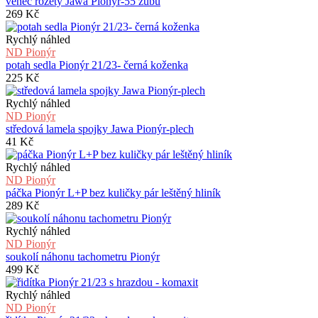
věnec rozety Jawa Pionýr-55 zubů
269
Kč
Rychlý náhled
ND Pionýr
potah sedla Pionýr 21/23- černá koženka
225
Kč
Rychlý náhled
ND Pionýr
středová lamela spojky Jawa Pionýr-plech
41
Kč
Rychlý náhled
ND Pionýr
páčka Pionýr L+P bez kuličky pár leštěný hliník
289
Kč
Rychlý náhled
ND Pionýr
soukolí náhonu tachometru Pionýr
499
Kč
Rychlý náhled
ND Pionýr