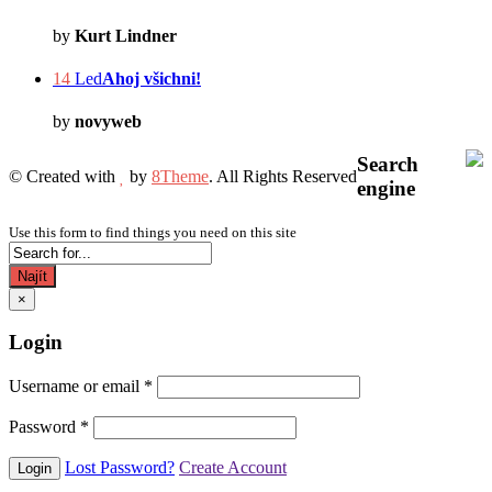
by
Kurt Lindner
14
Led
Ahoj všichni!
by
novyweb
Search
© Created with
by
8Theme
. All Rights Reserved
engine
Use this form to find things you need on this site
Najít
×
Login
Username or email
*
Password
*
Lost Password?
Create Account