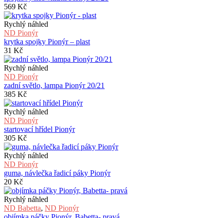
569
Kč
Rychlý náhled
ND Pionýr
krytka spojky Pionýr – plast
31
Kč
Rychlý náhled
ND Pionýr
zadní světlo, lampa Pionýr 20/21
385
Kč
Rychlý náhled
ND Pionýr
startovací hřídel Pionýr
305
Kč
Rychlý náhled
ND Pionýr
guma, návlečka řadicí páky Pionýr
20
Kč
Rychlý náhled
ND Babetta
,
ND Pionýr
objímka páčky Pionýr, Babetta- pravá