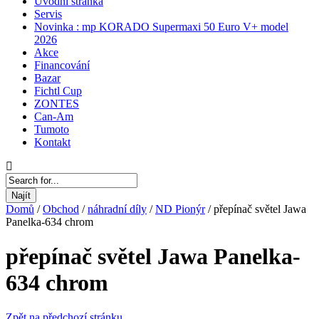
Úvodní stránka
Servis
Novinka : mp KORADO Supermaxi 50 Euro V+ model
2026
Akce
Financování
Bazar
Fichtl Cup
ZONTES
Can-Am
Tumoto
Kontakt
Najít
Domů
/
Obchod
/
náhradní díly
/
ND Pionýr
/
přepínač světel Jawa
Panelka-634 chrom
přepínač světel Jawa Panelka-
634 chrom
Zpět na předchozí stránku