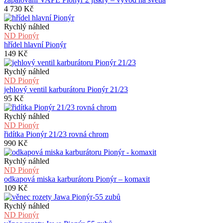
4 730
Kč
Rychlý náhled
ND Pionýr
hřídel hlavní Pionýr
149
Kč
Rychlý náhled
ND Pionýr
jehlový ventil karburátoru Pionýr 21/23
95
Kč
Rychlý náhled
ND Pionýr
řidítka Pionýr 21/23 rovná chrom
990
Kč
Rychlý náhled
ND Pionýr
odkapová miska karburátoru Pionýr – komaxit
109
Kč
Rychlý náhled
ND Pionýr