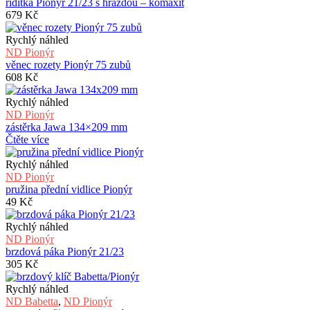
řidítka Pionýr 21/23 s hrazdou – komaxit
679
Kč
Rychlý náhled
ND Pionýr
věnec rozety Pionýr 75 zubů
608
Kč
Rychlý náhled
ND Pionýr
zástěrka Jawa 134×209 mm
Čtěte více
Rychlý náhled
ND Pionýr
pružina přední vidlice Pionýr
49
Kč
Rychlý náhled
ND Pionýr
brzdová páka Pionýr 21/23
305
Kč
Rychlý náhled
ND Babetta
,
ND Pionýr