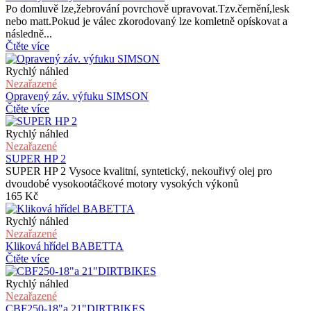
Po domluvě lze,žebrování povrchově upravovat.Tzv.černění,lesk
nebo matt.Pokud je válec zkorodovaný lze komletně opískovat a
následně...
Čtěte více
Rychlý náhled
Nezařazené
Opravený záv. výfuku SIMSON
Čtěte více
Rychlý náhled
Nezařazené
SUPER HP 2
SUPER HP 2 Vysoce kvalitní, syntetický, nekouřivý olej pro
dvoudobé vysokootáčkové motory vysokých výkonů
165
Kč
Rychlý náhled
Nezařazené
Kliková hřídel BABETTA
Čtěte více
Rychlý náhled
Nezařazené
CBF250-18"a 21"DIRTBIKES