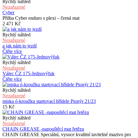
Rychlý náhled
Nezařazené
Cyber
Přilba Cyber enduro s plexi – černá mat
2 471
Kč
Rychlý náhled
Nezařazené
a jak nám to jezdí
Čtěte více
Rychlý náhled
Nezařazené
Válec ČZ 175-Jednovýfuk
Čtěte více
Rychlý náhled
Nezařazené
miska ó-kroužku startovací hřídele Pionýr 21/23
15
Kč
Rychlý náhled
Nezařazené
CHAIN GREASE -napouštěcí mat řetězu
CHAIN GREASE Speciální, vysoce kvalitní tavitelné mazivo pro