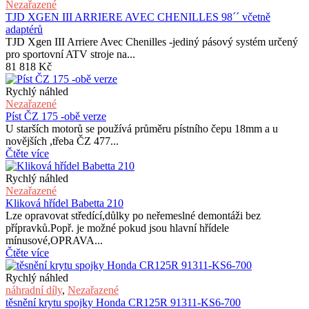
Nezařazené
TJD XGEN III ARRIERE AVEC CHENILLES 98´´ včetně
adaptérů
TJD Xgen III Arriere Avec Chenilles -jediný pásový systém určený
pro sportovní ATV stroje na...
81 818
Kč
Rychlý náhled
Nezařazené
Píst ČZ 175 -obě verze
U starších motorů se používá průměru pístního čepu 18mm a u
novějších ,třeba ČZ 477...
Čtěte více
Rychlý náhled
Nezařazené
Kliková hřídel Babetta 210
Lze opravovat středící,důlky po neřemeslné demontáži bez
přípravků.Popř. je možné pokud jsou hlavní hřídele
mínusové,OPRAVA...
Čtěte více
Rychlý náhled
náhradní díly
,
Nezařazené
těsnění krytu spojky Honda CR125R 91311-KS6-700