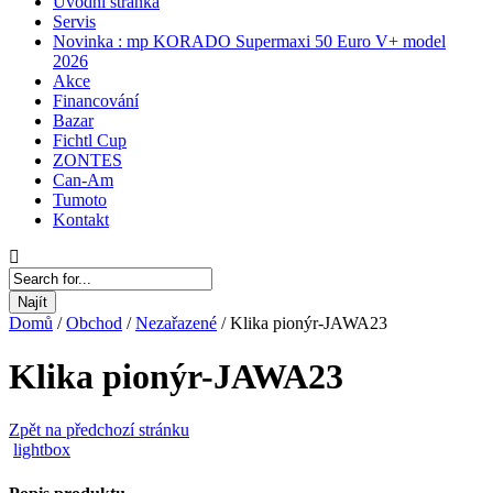
Úvodní stránka
Servis
Novinka : mp KORADO Supermaxi 50 Euro V+ model
2026
Akce
Financování
Bazar
Fichtl Cup
ZONTES
Can-Am
Tumoto
Kontakt
Najít
Domů
/
Obchod
/
Nezařazené
/
Klika pionýr-JAWA23
Klika pionýr-JAWA23
Zpět na předchozí stránku
lightbox