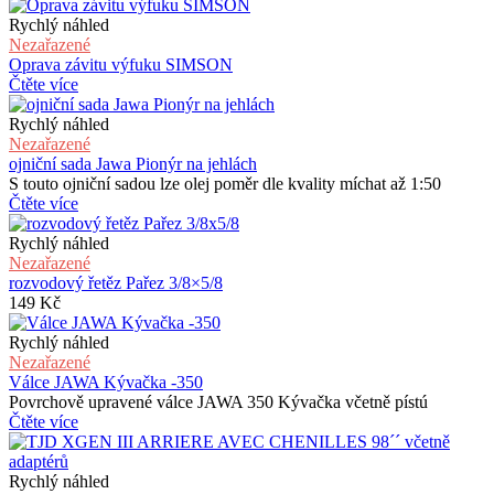
Rychlý náhled
Nezařazené
Oprava závitu výfuku SIMSON
Čtěte více
Rychlý náhled
Nezařazené
ojniční sada Jawa Pionýr na jehlách
S touto ojniční sadou lze olej poměr dle kvality míchat až 1:50
Čtěte více
Rychlý náhled
Nezařazené
rozvodový řetěz Pařez 3/8×5/8
149
Kč
Rychlý náhled
Nezařazené
Válce JAWA Kývačka -350
Povrchově upravené válce JAWA 350 Kývačka včetně pístú
Čtěte více
Rychlý náhled