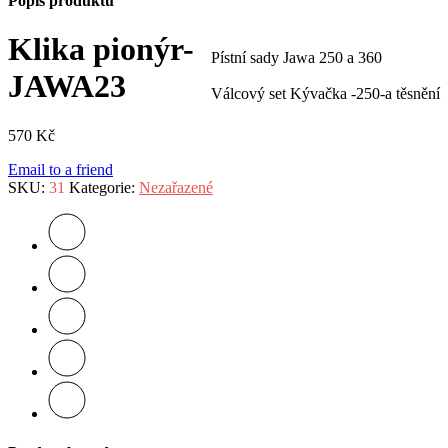
Popis produktu
Klika pionýr-
Pístní sady Jawa 250 a 360
JAWA23
Válcový set Kývačka -250-a těsnění
570
Kč
Email to a friend
SKU:
31
Kategorie:
Nezařazené