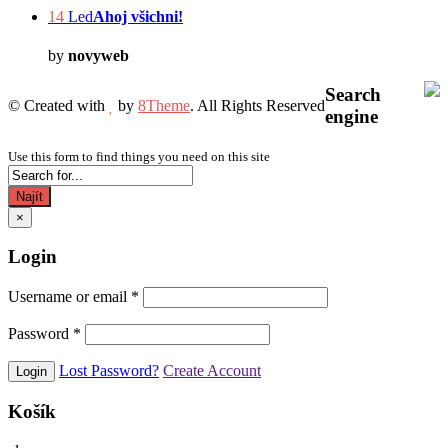
14
Led
Ahoj všichni!
by
novyweb
Search
© Created with
by
8Theme
. All Rights Reserved
engine
Use this form to find things you need on this site
Najít
×
Login
Username or email
*
Password
*
Lost Password?
Create Account
Košík