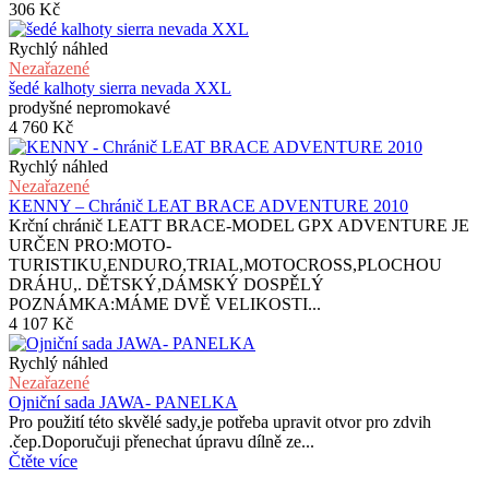
306
Kč
Rychlý náhled
Nezařazené
šedé kalhoty sierra nevada XXL
prodyšné nepromokavé
4 760
Kč
Rychlý náhled
Nezařazené
KENNY – Chránič LEAT BRACE ADVENTURE 2010
Krční chránič LEATT BRACE-MODEL GPX ADVENTURE JE
URČEN PRO:MOTO-
TURISTIKU,ENDURO,TRIAL,MOTOCROSS,PLOCHOU
DRÁHU,. DĚTSKÝ,DÁMSKÝ DOSPĚLÝ
POZNÁMKA:MÁME DVĚ VELIKOSTI...
4 107
Kč
Rychlý náhled
Nezařazené
Ojniční sada JAWA- PANELKA
Pro použití této skvělé sady,je potřeba upravit otvor pro zdvih
.čep.Doporučuji přenechat úpravu dílně ze...
Čtěte více