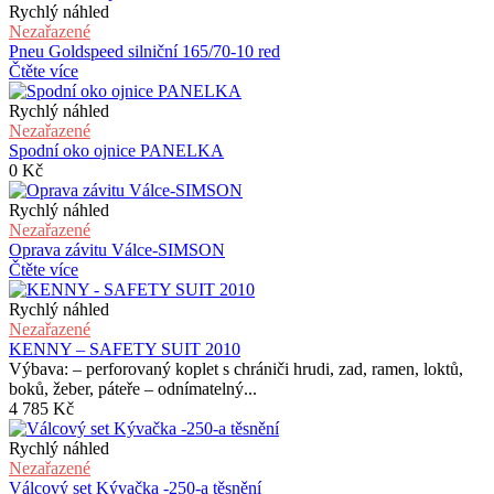
Rychlý náhled
Nezařazené
Pneu Goldspeed silniční 165/70-10 red
Čtěte více
Rychlý náhled
Nezařazené
Spodní oko ojnice PANELKA
0
Kč
Rychlý náhled
Nezařazené
Oprava závitu Válce-SIMSON
Čtěte více
Rychlý náhled
Nezařazené
KENNY – SAFETY SUIT 2010
Výbava: – perforovaný koplet s chrániči hrudi, zad, ramen, loktů,
boků, žeber, páteře – odnímatelný...
4 785
Kč
Rychlý náhled
Nezařazené
Válcový set Kývačka -250-a těsnění