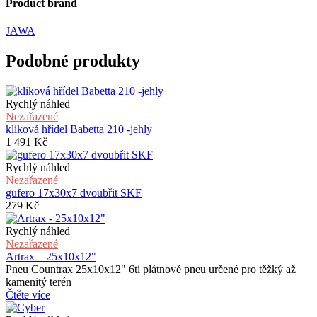
Product brand
JAWA
Podobné produkty
Rychlý náhled
Nezařazené
kliková hřídel Babetta 210 -jehly
1 491
Kč
Rychlý náhled
Nezařazené
gufero 17x30x7 dvoubřit SKF
279
Kč
Rychlý náhled
Nezařazené
Artrax – 25x10x12"
Pneu Countrax 25x10x12" 6ti plátnové pneu určené pro těžký až
kamenitý terén
Čtěte více