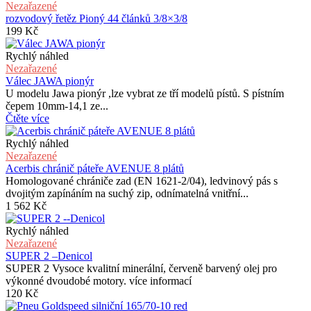
Nezařazené
rozvodový řetěz Pioný 44 článků 3/8×3/8
199
Kč
Rychlý náhled
Nezařazené
Válec JAWA pionýr
U modelu Jawa pionýr ,lze vybrat ze tří modelů pístů. S pístním
čepem 10mm-14,1 ze...
Čtěte více
Rychlý náhled
Nezařazené
Acerbis chránič páteře AVENUE 8 plátů
Homologované chrániče zad (EN 1621-2/04), ledvinový pás s
dvojitým zapínáním na suchý zip, odnímatelná vnitřní...
1 562
Kč
Rychlý náhled
Nezařazené
SUPER 2 –Denicol
SUPER 2 Vysoce kvalitní minerální, červeně barvený olej pro
výkonné dvoudobé motory. více informací
120
Kč