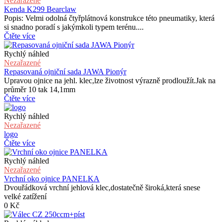
Nezařazené
Kenda K299 Bearclaw
Popis: Velmi odolná čtyřplátnová konstrukce této pneumatiky, která
si snadno poradí s jakýmkoli typem terénu....
Čtěte více
Rychlý náhled
Nezařazené
Repasovaná ojniční sada JAWA Pionýr
Upravou ojnice na jehl. klec,lze životnost výrazně prodloužít.Jak na
průměr 10 tak 14,1mm
Čtěte více
Rychlý náhled
Nezařazené
logo
Čtěte více
Rychlý náhled
Nezařazené
Vrchní oko ojnice PANELKA
Dvouřádková vrchní jehlová klec,dostatečně široká,která snese
velké zatížení
0
Kč