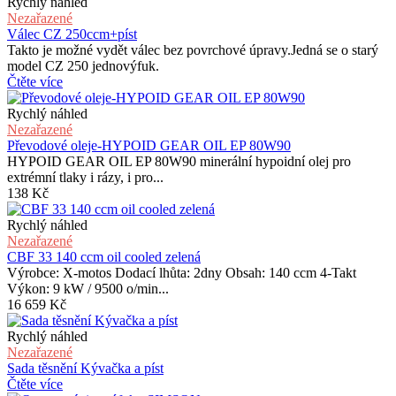
Rychlý náhled
Nezařazené
Válec CZ 250ccm+píst
Takto je možné vydět válec bez povrchové úpravy.Jedná se o starý
model CZ 250 jednovýfuk.
Čtěte více
Rychlý náhled
Nezařazené
Převodové oleje-HYPOID GEAR OIL EP 80W90
HYPOID GEAR OIL EP 80W90 minerální hypoidní olej pro
extrémní tlaky i rázy, i pro...
138
Kč
Rychlý náhled
Nezařazené
CBF 33 140 ccm oil cooled zelená
Výrobce: X-motos Dodací lhůta: 2dny Obsah: 140 ccm 4-Takt
Výkon: 9 kW / 9500 o/min...
16 659
Kč
Rychlý náhled
Nezařazené
Sada těsnění Kývačka a píst
Čtěte více