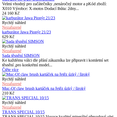
Velmi vhodný pro začátečníky ,nenáročný motor a pKód zboží:
X010 Výrobce: X-motos Dodací lhůta: 2dny...
24 160
Kč
Rychlý náhled
Nezařazené
karburátor Jawa Pionýr 21/23
629
Kč
Rychlý náhled
Nezařazené
Sada těsnění SIMSON
Ke každému válci dle přání zákazníka lze připravit i komletní set
těsnění ,pro konkrétní model...
Čtěte více
Rychlý náhled
Nezařazené
Muc-Of claw brush kartáček na řetěz úzký / široký
210
Kč
Rychlý náhled
Nezařazené
TRANS SPECIAL 10/15
TRANS SPECIAL 10/15 Vysoce kvalitní minerální převodový olej