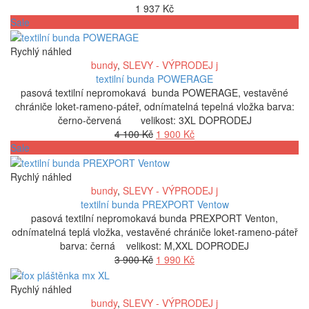
1 937
Kč
Sale
Rychlý náhled
bundy
,
SLEVY - VÝPRODEJ j
textilní bunda POWERAGE
pasová textilní nepromokavá bunda POWERAGE, vestavěné
chrániče loket-rameno-páteř, odnímatelná tepelná vložka barva:
černo-červená velikost: 3XL DOPRODEJ
Původní
Aktuální
4 100
Kč
1 900
Kč
cena
cena
Sale
byla:
je:
4
1
Rychlý náhled
100 Kč.
900 Kč.
bundy
,
SLEVY - VÝPRODEJ j
textilní bunda PREXPORT Ventow
pasová textilní nepromokavá bunda PREXPORT Venton,
odnímatelná teplá vložka, vestavěné chrániče loket-rameno-páteř
barva: černá velikost: M,XXL DOPRODEJ
Původní
Aktuální
3 900
Kč
1 990
Kč
cena
cena
byla:
je:
Rychlý náhled
3
1
bundy
,
SLEVY - VÝPRODEJ j