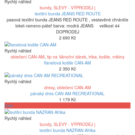
byla:
je:
Rychlý náhled
3
2
bundy
,
SLEVY - VÝPRODEJ j
290 Kč.
790 Kč.
textilní bunda JEANS RED ROUTE
pasová textilní bunda JEANS RED ROUTE , vestavěné chrániče
loket-rameno-páteř barva: modrá JEANS velikost 44
DOPRODEJ
2 690
Kč
Rychlý náhled
oblečení CAN-AM
,
tip na Vánoční dárek
,
trika, košile, mikiny
flanelová košile CAN-AM
2 350
Kč
Rychlý náhled
dresy
,
oblečení CAN-AM
pánský dres CAN AM RECREATIONAL
1 179
Kč
Sale
Rychlý náhled
bundy
,
SLEVY - VÝPRODEJ j
textilní bunda NAZRAN Afrika