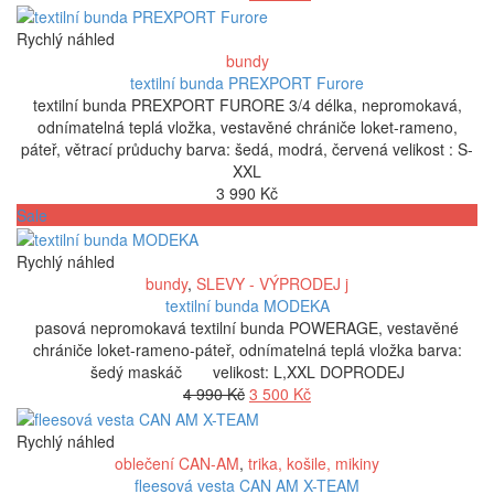
cena
cena
byla:
je:
Rychlý náhled
5
4
bundy
800 Kč.
500 Kč.
textilní bunda PREXPORT Furore
textilní bunda PREXPORT FURORE 3/4 délka, nepromokavá,
odnímatelná teplá vložka, vestavěné chrániče loket-rameno,
páteř, větrací průduchy barva: šedá, modrá, červená velikost : S-
XXL
3 990
Kč
Sale
Rychlý náhled
bundy
,
SLEVY - VÝPRODEJ j
textilní bunda MODEKA
pasová nepromokavá textilní bunda POWERAGE, vestavěné
chrániče loket-rameno-páteř, odnímatelná teplá vložka barva:
šedý maskáč velikost: L,XXL DOPRODEJ
Původní
Aktuální
4 990
Kč
3 500
Kč
cena
cena
byla:
je:
Rychlý náhled
4
3
oblečení CAN-AM
,
trika, košile, mikiny
990 Kč.
500 Kč.
fleesová vesta CAN AM X-TEAM