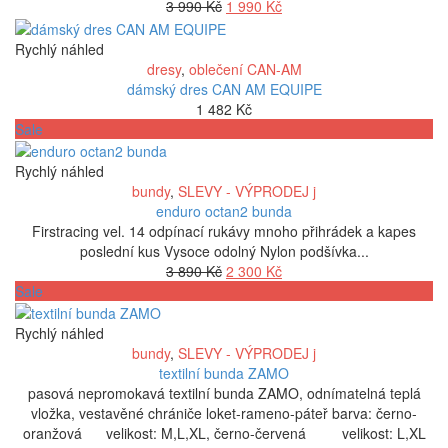
Původní
Aktuální
3 990
Kč
1 990
Kč
cena
cena
byla:
je:
Rychlý náhled
3
1
dresy
,
oblečení CAN-AM
990 Kč.
990 Kč.
dámský dres CAN AM EQUIPE
1 482
Kč
Sale
Rychlý náhled
bundy
,
SLEVY - VÝPRODEJ j
enduro octan2 bunda
Firstracing vel. 14 odpínací rukávy mnoho přihrádek a kapes
poslední kus Vysoce odolný Nylon podšívka...
Původní
Aktuální
3 890
Kč
2 300
Kč
cena
cena
Sale
byla:
je:
3
2
Rychlý náhled
890 Kč.
300 Kč.
bundy
,
SLEVY - VÝPRODEJ j
textilní bunda ZAMO
pasová nepromokavá textilní bunda ZAMO, odnímatelná teplá
vložka, vestavěné chrániče loket-rameno-páteř barva: černo-
oranžová velikost: M,L,XL, černo-červená velikost: L,XL