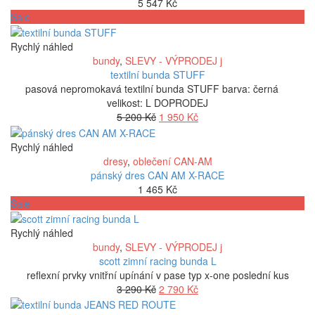
5 547
Kč
Sale
Rychlý náhled
bundy
,
SLEVY - VÝPRODEJ j
textilní bunda STUFF
pasová nepromokavá textilní bunda STUFF barva: černá
velikost: L DOPRODEJ
Původní
Aktuální
5 200
Kč
1 950
Kč
cena
cena
byla:
je:
Rychlý náhled
5
1
dresy
,
oblečení CAN-AM
200 Kč.
950 Kč.
pánský dres CAN AM X-RACE
1 465
Kč
Sale
Rychlý náhled
bundy
,
SLEVY - VÝPRODEJ j
scott zimní racing bunda L
reflexní prvky vnitřní upínání v pase typ x-one poslední kus
Původní
Aktuální
3 290
Kč
2 790
Kč
cena
cena