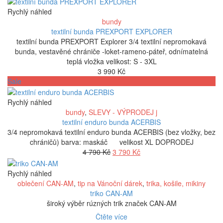
byla:
je:
Rychlý náhled
2
1
bundy
999 Kč.
999 Kč.
textilní bunda PREXPORT EXPLORER
textilní bunda PREXPORT Explorer 3/4 textilní nepromokavá
bunda, vestavěné chrániče -loket-rameno-páteř, odnímatelná
teplá vložka velikost: S - 3XL
3 990
Kč
Sale
Rychlý náhled
bundy
,
SLEVY - VÝPRODEJ j
textilní enduro bunda ACERBIS
3/4 nepromokavá textilní enduro bunda ACERBIS (bez vložky, bez
chráničů) barva: maskáč velikost XL DOPRODEJ
Původní
Aktuální
4 790
Kč
3 790
Kč
cena
cena
byla:
je:
Rychlý náhled
4
3
oblečení CAN-AM
,
tip na Vánoční dárek
,
trika, košile, mikiny
790 Kč.
790 Kč.
triko CAN-AM
široký výběr rúzných trik značek CAN-AM
Čtěte více