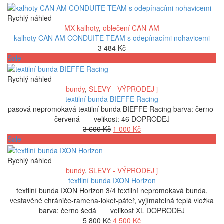
Rychlý náhled
MX kalhoty
,
oblečení CAN-AM
kalhoty CAN AM CONDUITE TEAM s odepínacími nohavicemi
3 484
Kč
Sale
Rychlý náhled
bundy
,
SLEVY - VÝPRODEJ j
textilní bunda BIEFFE Racing
pasová nepromokavá textilní bunda BIEFFE Racing barva: černo-
červená velikost: 46 DOPRODEJ
Původní
Aktuální
3 600
Kč
1 000
Kč
cena
cena
Sale
byla:
je:
3
1
Rychlý náhled
600 Kč.
000 Kč.
bundy
,
SLEVY - VÝPRODEJ j
textilní bunda IXON Horizon
textilní bunda IXON Horizon 3/4 textliní nepromokavá bunda,
vestavěné chrániče-ramena-loket-páteř, vyjímatelná teplá vložka
barva: černo šedá velikost XL DOPRODEJ
Původní
Aktuální
5 800
Kč
4 500
Kč