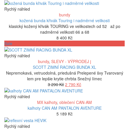
Rychlý náhled
bundy
kožená bunda křivák Touring i nadměrné velikosti
klasický kožený křivák TOURING ve velikostech od 52 až po
nadměrné velikosti 66 a 68
8 400
Kč
Sale
Rychlý náhled
bundy
,
SLEVY - VÝPRODEJ j
SCOTT ZIMNÍ RACING BUNDA XL
Nepremokavá, vetruodolná, priedušná Prelepené švy Tvarovaný
lem pre lepšie krytie chrbta Snežný límec
Původní
Aktuální
3 290
Kč
2 790
Kč
cena
cena
byla:
je:
Rychlý náhled
3
2
MX kalhoty
,
oblečení CAN-AM
290 Kč.
790 Kč.
kalhoty CAN AM PANTALON AVENTURE
5 189
Kč
Rychlý náhled