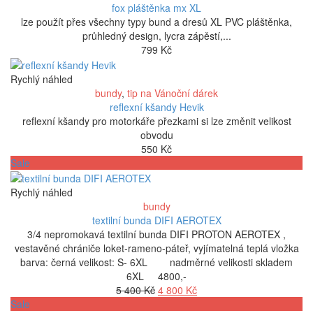
900 Kč.
990 Kč.
fox pláštěnka mx XL
lze použít přes všechny typy bund a dresů XL PVC pláštěnka,
průhledný design, lycra zápěstí,...
799
Kč
Rychlý náhled
bundy
,
tip na Vánoční dárek
reflexní kšandy Hevik
reflexní kšandy pro motorkáře přezkami si lze změnit velikost
obvodu
550
Kč
Sale
Rychlý náhled
bundy
textilní bunda DIFI AEROTEX
3/4 nepromokavá textilní bunda DIFI PROTON AEROTEX ,
vestavěné chrániče loket-rameno-páteř, vyjímatelná teplá vložka
barva: černá velikost: S- 6XL nadměrné velikosti skladem
6XL 4800,-
Původní
Aktuální
5 400
Kč
4 800
Kč
cena
cena
Sale