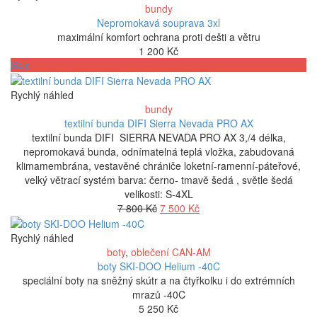
4
3
bundy
620 Kč.
600 Kč.
Nepromokavá souprava 3xl
maximální komfort ochrana proti dešti a větru
1 200
Kč
Sale
Rychlý náhled
bundy
textilní bunda DIFI Sierra Nevada PRO AX
textilní bunda DIFI SIERRA NEVADA PRO AX 3,/4 délka,
nepromokavá bunda, odnímatelná teplá vložka, zabudovaná
klimamembrána, vestavěné chrániče loketní-ramenní-páteřové,
velký větrací systém barva: černo- tmavě šedá , světle šedá
velikosti: S-4XL
Původní
Aktuální
7 800
Kč
7 500
Kč
cena
cena
byla:
je:
Rychlý náhled
7
7
boty
,
oblečení CAN-AM
800 Kč.
500 Kč.
boty SKI-DOO Helium -40C
speciální boty na sněžný skútr a na čtyřkolku i do extrémních
mrazů -40C
5 250
Kč