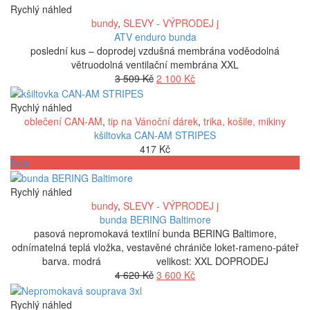
Rychlý náhled
bundy
,
SLEVY - VÝPRODEJ j
ATV enduro bunda
poslední kus – doprodej vzdušná membrána voděodolná
větruodolná ventilační membrána XXL
Původní
Aktuální
3 509
Kč
2 100
Kč
cena
cena
byla:
je:
Rychlý náhled
3
2
oblečení CAN-AM
,
tip na Vánoční dárek
,
trika, košile, mikiny
509 Kč.
100 Kč.
kšiltovka CAN-AM STRIPES
417
Kč
Sale
Rychlý náhled
bundy
,
SLEVY - VÝPRODEJ j
bunda BERING Baltimore
pasová nepromokavá textilní bunda BERING Baltimore,
odnímatelná teplá vložka, vestavěné chrániče loket-rameno-páteř
barva. modrá velikost: XXL DOPRODEJ
Původní
Aktuální
4 620
Kč
3 600
Kč
cena
cena
byla:
je:
Rychlý náhled