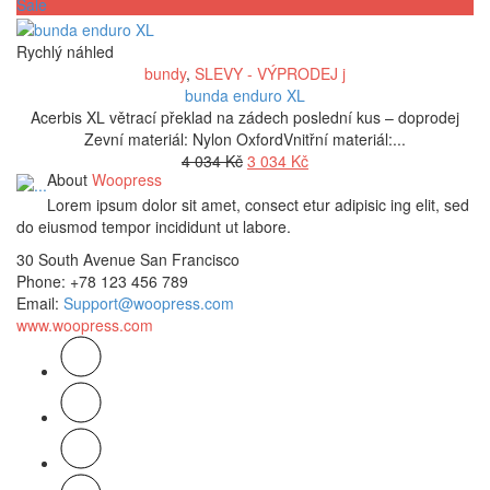
Sale
Rychlý náhled
bundy
,
SLEVY - VÝPRODEJ j
bunda enduro XL
Acerbis XL větrací překlad na zádech poslední kus – doprodej
Zevní materiál: Nylon OxfordVnitřní materiál:...
Původní
Aktuální
4 034
Kč
3 034
Kč
About
Woopress
cena
cena
byla:
je:
Lorem ipsum dolor sit amet, consect etur adipisic ing elit, sed
4
3
do eiusmod tempor incididunt ut labore.
034 Kč.
034 Kč.
30 South Avenue San Francisco
Phone
: +78 123 456 789
Email
:
Support@woopress.com
www.woopress.com