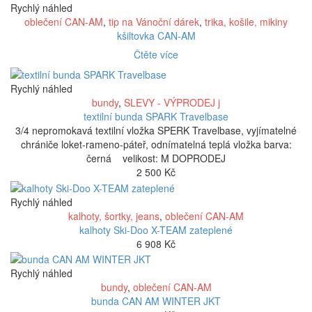
Rychlý náhled
oblečení CAN-AM
,
tip na Vánoční dárek
,
trika, košile, mikiny
kšiltovka CAN-AM
Čtěte více
Rychlý náhled
bundy
,
SLEVY - VÝPRODEJ j
textilní bunda SPARK Travelbase
3/4 nepromokavá textilní vložka SPERK Travelbase, vyjímatelné
chrániče loket-rameno-páteř, odnímatelná teplá vložka barva:
černá velikost: M DOPRODEJ
2 500
Kč
Rychlý náhled
kalhoty, šortky, jeans
,
oblečení CAN-AM
kalhoty Ski-Doo X-TEAM zateplené
6 908
Kč
Rychlý náhled
bundy
,
oblečení CAN-AM
bunda CAN AM WINTER JKT