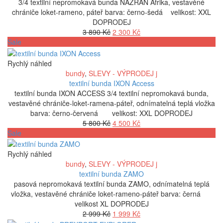
3/4 textilní nepromokavá bunda NAZRAN Afrika, vestavěné
chrániče loket-rameno, páteř barva: černo-šedá velikost: XXL
DOPRODEJ
Původní
Aktuální
3 890
Kč
2 300
Kč
cena
cena
Sale
byla:
je:
3
2
Rychlý náhled
890 Kč.
300 Kč.
bundy
,
SLEVY - VÝPRODEJ j
textilní bunda IXON Access
textilní bunda IXON ACCESS 3/4 textilní nepromokavá bunda,
vestavěné chrániče-loket-ramena-páteř, odnímatelná teplá vložka
barva: černo-červená velikost: XXL DOPRODEJ
Původní
Aktuální
5 800
Kč
4 500
Kč
cena
cena
Sale
byla:
je:
5
4
Rychlý náhled
800 Kč.
500 Kč.
bundy
,
SLEVY - VÝPRODEJ j
textilní bunda ZAMO
pasová nepromokavá textilní bunda ZAMO, odnímatelná teplá
vložka, vestavěné chrániče loket-rameno-páteř barva: černá
velikost XL DOPRODEJ
Původní
Aktuální
2 999
Kč
1 999
Kč
cena
cena