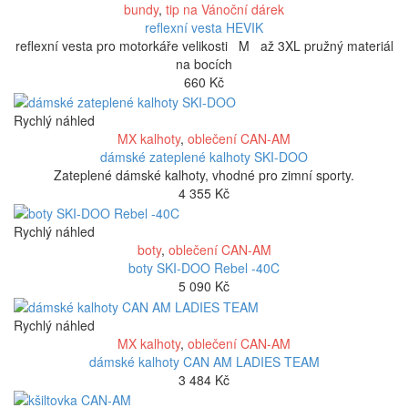
bundy
,
tip na Vánoční dárek
reflexní vesta HEVIK
reflexní vesta pro motorkáře velikosti M až 3XL pružný materiál
na bocích
660
Kč
Rychlý náhled
MX kalhoty
,
oblečení CAN-AM
dámské zateplené kalhoty SKI-DOO
Zateplené dámské kalhoty, vhodné pro zimní sporty.
4 355
Kč
Rychlý náhled
boty
,
oblečení CAN-AM
boty SKI-DOO Rebel -40C
5 090
Kč
Rychlý náhled
MX kalhoty
,
oblečení CAN-AM
dámské kalhoty CAN AM LADIES TEAM
3 484
Kč