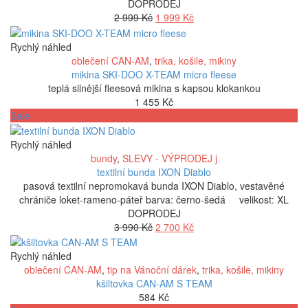
DOPRODEJ
Původní
Aktuální
2 999
Kč
1 999
Kč
cena
cena
byla:
je:
Rychlý náhled
2
1
oblečení CAN-AM
,
trika, košile, mikiny
999 Kč.
999 Kč.
mikina SKI-DOO X-TEAM micro fleese
teplá silnější fleesová mikina s kapsou klokankou
1 455
Kč
Sale
Rychlý náhled
bundy
,
SLEVY - VÝPRODEJ j
textilní bunda IXON Diablo
pasová textilní nepromokavá bunda IXON Diablo, vestavěné
chrániče loket-rameno-páteř barva: černo-šedá velikost: XL
DOPRODEJ
Původní
Aktuální
3 990
Kč
2 700
Kč
cena
cena
byla:
je:
Rychlý náhled
3
2
oblečení CAN-AM
,
tip na Vánoční dárek
,
trika, košile, mikiny
990 Kč.
700 Kč.
kšiltovka CAN-AM S TEAM
584
Kč