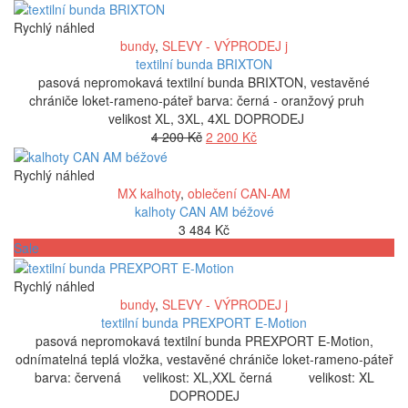
byla:
je:
5
4
Rychlý náhled
400 Kč.
800 Kč.
bundy
,
SLEVY - VÝPRODEJ j
textilní bunda BRIXTON
pasová nepromokavá textilní bunda BRIXTON, vestavěné
chrániče loket-rameno-páteř barva: černá - oranžový pruh
velikost XL, 3XL, 4XL DOPRODEJ
Původní
Aktuální
4 200
Kč
2 200
Kč
cena
cena
byla:
je:
Rychlý náhled
4
2
MX kalhoty
,
oblečení CAN-AM
200 Kč.
200 Kč.
kalhoty CAN AM béžové
3 484
Kč
Sale
Rychlý náhled
bundy
,
SLEVY - VÝPRODEJ j
textilní bunda PREXPORT E-Motion
pasová nepromokavá textilní bunda PREXPORT E-Motion,
odnímatelná teplá vložka, vestavěné chrániče loket-rameno-páteř
barva: červená velikost: XL,XXL černá velikost: XL
DOPRODEJ