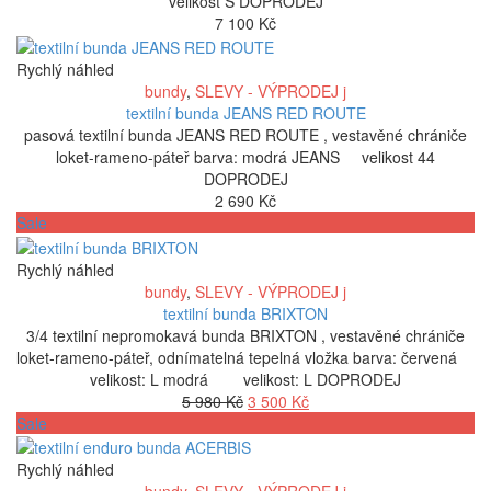
velikost S DOPRODEJ
7 100
Kč
Rychlý náhled
bundy
,
SLEVY - VÝPRODEJ j
textilní bunda JEANS RED ROUTE
pasová textilní bunda JEANS RED ROUTE , vestavěné chrániče
loket-rameno-páteř barva: modrá JEANS velikost 44
DOPRODEJ
2 690
Kč
Sale
Rychlý náhled
bundy
,
SLEVY - VÝPRODEJ j
textilní bunda BRIXTON
3/4 textilní nepromokavá bunda BRIXTON , vestavěné chrániče
loket-rameno-páteř, odnímatelná tepelná vložka barva: červená
velikost: L modrá velikost: L DOPRODEJ
Původní
Aktuální
5 980
Kč
3 500
Kč
cena
cena
Sale
byla:
je:
5
3
Rychlý náhled
980 Kč.
500 Kč.