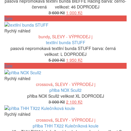
pasová nepromokavá textilní bunda BIEFFE Racing barva: černo-
červená velikost: 46 DOPRODEJ
Původní
Aktuální
3 600
Kč
1 000
Kč
cena
cena
Sale
byla:
je:
3
1
Rychlý náhled
600 Kč.
000 Kč.
bundy
,
SLEVY - VÝPRODEJ j
textilní bunda STUFF
pasová nepromokavá textilní bunda STUFF barva: černá
velikost: L DOPRODEJ
Původní
Aktuální
5 200
Kč
1 950
Kč
cena
cena
Sale
byla:
je:
5
1
Rychlý náhled
200 Kč.
950 Kč.
crossová
,
SLEVY - VÝPRODEJ j
přilba NOX Scull2
přilba NOX Scull2 velikost XL DOPRODEJ
Původní
Aktuální
3 000
Kč
2 100
Kč
cena
cena
byla:
je:
Rychlý náhled
3
2
crossová
,
SLEVY - VÝPRODEJ j
000 Kč.
100 Kč.
přilba THH TX22 Kulečníková koule