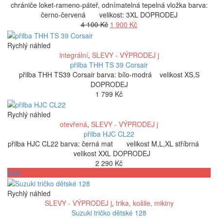
chrániče loket-rameno-páteř, odnímatelná tepelná vložka barva:
černo-červená velikost: 3XL DOPRODEJ
Původní
Aktuální
4 100
Kč
1 900
Kč
cena
cena
byla:
je:
Rychlý náhled
4
1
integrální
,
SLEVY - VÝPRODEJ j
100 Kč.
900 Kč.
přilba THH TS 39 Corsair
přilba THH TS39 Corsair barva: bílo-modrá velikost XS,S
DOPRODEJ
1 799
Kč
Rychlý náhled
otevřená
,
SLEVY - VÝPRODEJ j
přilba HJC CL22
přilba HJC CL22 barva: černá mat velikost M,L,XL stříbrná
velikost XXL DOPRODEJ
2 290
Kč
Sale
Rychlý náhled
SLEVY - VÝPRODEJ j
,
trika, košile, mikiny
Suzuki tričko dětské 128