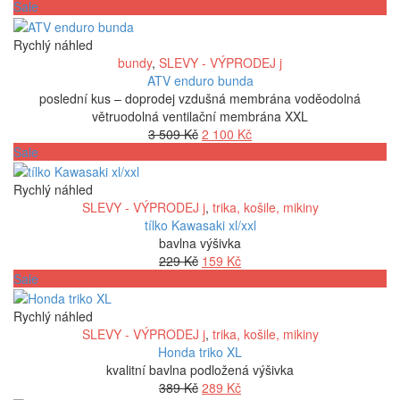
Sale
Rychlý náhled
bundy
,
SLEVY - VÝPRODEJ j
ATV enduro bunda
poslední kus – doprodej vzdušná membrána voděodolná
větruodolná ventilační membrána XXL
Původní
Aktuální
3 509
Kč
2 100
Kč
cena
cena
Sale
byla:
je:
3
2
Rychlý náhled
509 Kč.
100 Kč.
SLEVY - VÝPRODEJ j
,
trika, košile, mikiny
tílko Kawasaki xl/xxl
bavlna výšivka
Původní
Aktuální
229
Kč
159
Kč
cena
cena
Sale
byla:
je:
229 Kč.
159 Kč.
Rychlý náhled
SLEVY - VÝPRODEJ j
,
trika, košile, mikiny
Honda triko XL
kvalitní bavlna podložená výšivka
Původní
Aktuální
389
Kč
289
Kč