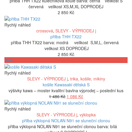
přilba THH TX22 kulečníková koule barva: černá velikost S
červená velikost XS,M,XL DOPRODEJ
2 850
Kč
Rychlý náhled
crossová
,
SLEVY - VÝPRODEJ j
přilba THH TX22
přilba THH TX22 barva: modrá velikost S,M,L, červená
velikost XS DOPRODEJ
2 850
Kč
Sale
Rychlý náhled
SLEVY - VÝPRODEJ j
,
trika, košile, mikiny
košile Kawasaki dětská S
výšivky kawa – moster kvalitní bavlna výprodej – poslední kus
Původní
Aktuální
1 486
Kč
1 086
Kč
cena
cena
byla:
je:
Rychlý náhled
1
1
SLEVY - VÝPRODEJ j
,
výklopka
486 Kč.
086 Kč.
přilba výklopná NOLAN N91 se sluneční clonou
přilba výklopná NOLAN N91 se sluneční clonou barva: bílá