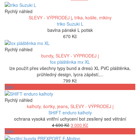
cena
cena
byla:
je:
Rychlý náhled
3
2
SLEVY - VÝPRODEJ j
,
trika, košile, mikiny
890 Kč.
300 Kč.
triko Suzuki L
bavlna pánské L potisk
670
Kč
Rychlý náhled
bundy
,
SLEVY - VÝPRODEJ j
fox pláštěnka mx XL
lze použít přes všechny typy bund a dresů XL PVC pláštěnka,
průhledný design, lycra zápěstí,...
799
Kč
Sale
Rychlý náhled
kalhoty, šortky, jeans
,
SLEVY - VÝPRODEJ j
SHIFT enduro kalhoty
ochrana vysoká vnitřní uchycení bot zesílený sed větrání
Původní
Aktuální
4 690
Kč
3 000
Kč
cena
cena
Sale
byla:
je: