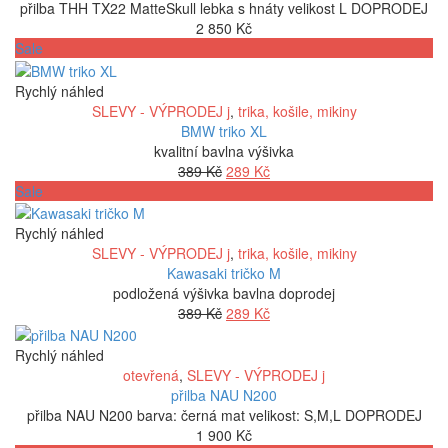
přilba THH TX22 MatteSkull lebka s hnáty velikost L DOPRODEJ
2 850
Kč
Sale
Rychlý náhled
SLEVY - VÝPRODEJ j
,
trika, košile, mikiny
BMW triko XL
kvalitní bavlna výšivka
Původní
Aktuální
389
Kč
289
Kč
cena
cena
Sale
byla:
je:
389 Kč.
289 Kč.
Rychlý náhled
SLEVY - VÝPRODEJ j
,
trika, košile, mikiny
Kawasaki tričko M
podložená výšivka bavlna doprodej
Původní
Aktuální
389
Kč
289
Kč
cena
cena
byla:
je:
Rychlý náhled
389 Kč.
289 Kč.
otevřená
,
SLEVY - VÝPRODEJ j
přilba NAU N200
přilba NAU N200 barva: černá mat velikost: S,M,L DOPRODEJ
1 900
Kč