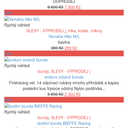
DOPRODEJ
Původní
Aktuální
8 600
Kč
7 900
Kč
cena
cena
Sale
byla:
je:
8
7
Rychlý náhled
600 Kč.
900 Kč.
SLEVY - VÝPRODEJ j
,
trika, košile, mikiny
Yamaha tílko M/L
bavlna
Původní
Aktuální
389
Kč
289
Kč
cena
cena
Sale
byla:
je:
389 Kč.
289 Kč.
Rychlý náhled
bundy
,
SLEVY - VÝPRODEJ j
enduro octan2 bunda
Firstracing vel. 14 odpínací rukávy mnoho přihrádek a kapes
poslední kus Vysoce odolný Nylon podšívka...
Původní
Aktuální
3 890
Kč
2 300
Kč
cena
cena
Sale
byla:
je:
3
2
Rychlý náhled
890 Kč.
300 Kč.
bundy
,
SLEVY - VÝPRODEJ j
textilní bunda BIEFFE Racing