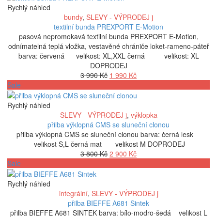
4
3
Rychlý náhled
690 Kč.
000 Kč.
bundy
,
SLEVY - VÝPRODEJ j
textilní bunda PREXPORT E-Motion
pasová nepromokavá textilní bunda PREXPORT E-Motion,
odnímatelná teplá vložka, vestavěné chrániče loket-rameno-páteř
barva: červená velikost: XL,XXL černá velikost: XL
DOPRODEJ
Původní
Aktuální
3 990
Kč
1 990
Kč
cena
cena
Sale
byla:
je:
3
1
Rychlý náhled
990 Kč.
990 Kč.
SLEVY - VÝPRODEJ j
,
výklopka
přilba výklopná CMS se sluneční clonou
přilba výklopná CMS se sluneční clonou barva: černá lesk
velikost S,L černá mat velikost M DOPRODEJ
Původní
Aktuální
3 800
Kč
2 900
Kč
cena
cena
Sale
byla:
je:
3
2
Rychlý náhled
800 Kč.
900 Kč.
integrální
,
SLEVY - VÝPRODEJ j
přilba BIEFFE A681 Sintek
přilba BIEFFE A681 SINTEK barva: bílo-modro-šedá velikost L