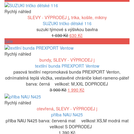
Rychlý náhled
SLEVY - VÝPRODEJ j
,
trika, košile, mikiny
SUZUKI tričko dětské 116
suzuki týmové s výšivkou bavlna
Původní
Aktuální
1 030
Kč
630
Kč
cena
cena
Sale
byla:
je:
1
630 Kč.
Rychlý náhled
030 Kč.
bundy
,
SLEVY - VÝPRODEJ j
textilní bunda PREXPORT Ventow
pasová textilní nepromokavá bunda PREXPORT Venton,
odnímatelná teplá vložka, vestavěné chrániče loket-rameno-páteř
barva: černá velikost: M,XXL DOPRODEJ
Původní
Aktuální
3 900
Kč
1 990
Kč
cena
cena
byla:
je:
Rychlý náhled
3
1
otevřená
,
SLEVY - VÝPRODEJ j
900 Kč.
990 Kč.
přilba NAU N425
přilba NAU N425 barva: červená mat velikost XS,M modrá mat
velikost S DOPRODEJ
1 390
Kč