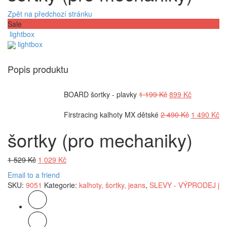
Zpět na předchozí stránku
Sale
lightbox
lightbox
Popis produktu
Původní
Aktuální
BOARD šortky - plavky
1 199
Kč
899
Kč
cena
cena
byla:
Původní
je:
Ak
Firstracing kalhoty MX dětské
2 490
Kč
1 490
Kč
1
cena
899 Kč.
ce
šortky (pro mechaniky)
199 Kč.
byla:
je:
2
1
490 Kč.
49
Původní
Aktuální
1 529
Kč
1 029
Kč
cena
cena
Email to a friend
byla:
je:
SKU:
9051
Kategorie:
kalhoty, šortky, jeans
,
SLEVY - VÝPRODEJ j
1
1
529 Kč.
029 Kč.