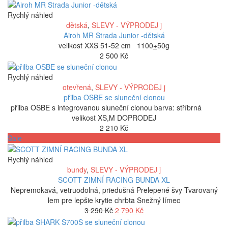
cena
cena
byla:
je:
Rychlý náhled
389 Kč.
289 Kč.
dětská
,
SLEVY - VÝPRODEJ j
Airoh MR Strada Junior -dětská
velikost XXS 51-52 cm 1100
+
50g
2 500
Kč
Rychlý náhled
otevřená
,
SLEVY - VÝPRODEJ j
přilba OSBE se sluneční clonou
přilba OSBE s integrovanou sluneční clonou barva: stříbrná
velikost XS,M DOPRODEJ
2 210
Kč
Sale
Rychlý náhled
bundy
,
SLEVY - VÝPRODEJ j
SCOTT ZIMNÍ RACING BUNDA XL
Nepremokavá, vetruodolná, priedušná Prelepené švy Tvarovaný
lem pre lepšie krytie chrbta Snežný límec
Původní
Aktuální
3 290
Kč
2 790
Kč
cena
cena