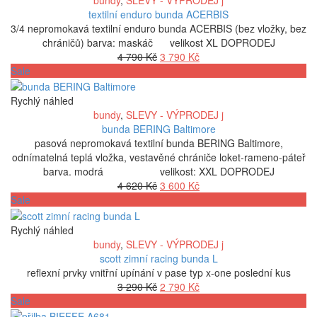
bundy
,
SLEVY - VÝPRODEJ j
textilní enduro bunda ACERBIS
3/4 nepromokavá textilní enduro bunda ACERBIS (bez vložky, bez
chráničů) barva: maskáč velikost XL DOPRODEJ
Původní
Aktuální
4 790
Kč
3 790
Kč
cena
cena
Sale
byla:
je:
4
3
Rychlý náhled
790 Kč.
790 Kč.
bundy
,
SLEVY - VÝPRODEJ j
bunda BERING Baltimore
pasová nepromokavá textilní bunda BERING Baltimore,
odnímatelná teplá vložka, vestavěné chrániče loket-rameno-páteř
barva. modrá velikost: XXL DOPRODEJ
Původní
Aktuální
4 620
Kč
3 600
Kč
cena
cena
Sale
byla:
je:
4
3
Rychlý náhled
620 Kč.
600 Kč.
bundy
,
SLEVY - VÝPRODEJ j
scott zimní racing bunda L
reflexní prvky vnitřní upínání v pase typ x-one poslední kus
Původní
Aktuální
3 290
Kč
2 790
Kč
cena
cena
Sale
byla:
je: