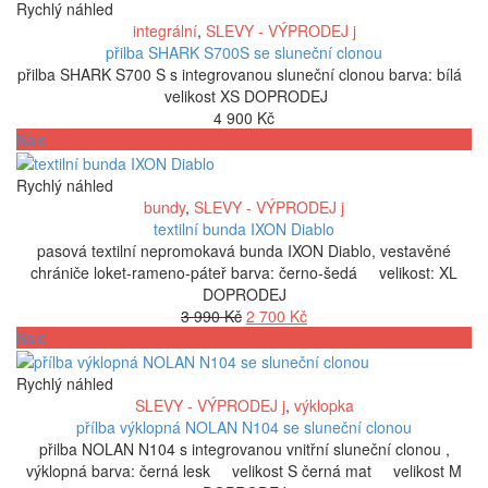
byla:
je:
Rychlý náhled
3
2
integrální
,
SLEVY - VÝPRODEJ j
290 Kč.
790 Kč.
přilba SHARK S700S se sluneční clonou
přilba SHARK S700 S s integrovanou sluneční clonou barva: bílá
velikost XS DOPRODEJ
4 900
Kč
Sale
Rychlý náhled
bundy
,
SLEVY - VÝPRODEJ j
textilní bunda IXON Diablo
pasová textilní nepromokavá bunda IXON Diablo, vestavěné
chrániče loket-rameno-páteř barva: černo-šedá velikost: XL
DOPRODEJ
Původní
Aktuální
3 990
Kč
2 700
Kč
cena
cena
Sale
byla:
je:
3
2
Rychlý náhled
990 Kč.
700 Kč.
SLEVY - VÝPRODEJ j
,
výklopka
přílba výklopná NOLAN N104 se sluneční clonou
přilba NOLAN N104 s integrovanou vnitřní sluneční clonou ,
výklopná barva: černá lesk velikost S černá mat velikost M