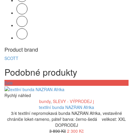
Product brand
SCOTT
Podobné produkty
Sale
Rychlý náhled
bundy
,
SLEVY - VÝPRODEJ j
textilní bunda NAZRAN Afrika
3/4 textilní nepromokavá bunda NAZRAN Afrika, vestavěné
chrániče loket-rameno, páteř barva: černo-šedá velikost: XXL
DOPRODEJ
Původní
Aktuální
3 890
Kč
2 300
Kč