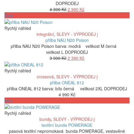
DOPRODEJ
Původní
Aktuální
4 300
Kč
2 990
Kč
cena
cena
Sale
byla:
je:
4
2
Rychlý náhled
300 Kč.
990 Kč.
integrální
,
SLEVY - VÝPRODEJ j
přilba NAU N20 Poison
přilba NAU N20 Poison barva: modrá velikost M černá
velikost L DOPRODEJ
Původní
Aktuální
3 990
Kč
2 390
Kč
cena
cena
byla:
je:
Rychlý náhled
3
2
crossová
,
SLEVY - VÝPRODEJ j
990 Kč.
390 Kč.
přilba ONEAL 812
přilba ONEAL 812 barva: bílo černá velikost 2XL DOPRODEJ
4 990
Kč
Sale
Rychlý náhled
bundy
,
SLEVY - VÝPRODEJ j
textilní bunda POWERAGE
pasová textilní nepromokavá bunda POWERAGE, vestavěné