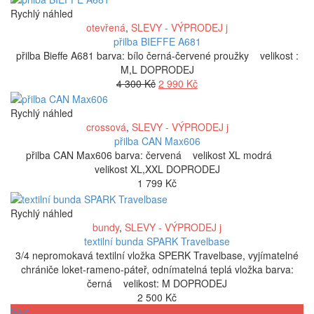
3
2
Rychlý náhled
290 Kč.
790 Kč.
otevřená
,
SLEVY - VÝPRODEJ j
přilba BIEFFE A681
přilba Bieffe A681 barva: bílo černá-červené proužky velikost :
M,L DOPRODEJ
Původní
Aktuální
4 300
Kč
2 990
Kč
cena
cena
byla:
je:
Rychlý náhled
4
2
crossová
,
SLEVY - VÝPRODEJ j
300 Kč.
990 Kč.
přilba CAN Max606
přilba CAN Max606 barva: červená velikost XL modrá
velikost XL,XXL DOPRODEJ
1 799
Kč
Rychlý náhled
bundy
,
SLEVY - VÝPRODEJ j
textilní bunda SPARK Travelbase
3/4 nepromokavá textilní vložka SPERK Travelbase, vyjímatelné
chrániče loket-rameno-páteř, odnímatelná teplá vložka barva:
černá velikost: M DOPRODEJ
2 500
Kč
Sale