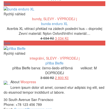
Sale
Rychlý náhled
bundy
,
SLEVY - VÝPRODEJ j
bunda enduro XL
Acerbis XL větrací překlad na zádech poslední kus – doprodej
Zevní materiál: Nylon OxfordVnitřní materiál:...
Původní
Aktuální
4 034
Kč
3 034
Kč
cena
cena
Sale
byla:
je:
4
3
Rychlý náhled
034 Kč.
034 Kč.
integrální
,
SLEVY - VÝPRODEJ j
přilba Bieffe
přilba Bieffe barva: černo-šedo-stříbrná velikost: M
DOPRODEJ
Původní
Aktuální
3 600
Kč
2 800
Kč
About
Woopress
cena
cena
byla:
je:
Lorem ipsum dolor sit amet, consect etur adipisic ing elit, sed
3
2
do eiusmod tempor incididunt ut labore.
600 Kč.
800 Kč.
30 South Avenue San Francisco
Phone
: +78 123 456 789