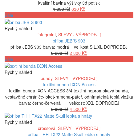
kvalitní bavlna výšivky 3d potisk
Původní
Aktuální
1 030
Kč
630
Kč
cena
cena
Sale
byla:
je:
1
630 Kč.
Rychlý náhled
030 Kč.
integrální
,
SLEVY - VÝPRODEJ j
přilba JEB´S 903
přilba JEBŚ 903 barva: modrá velikost S,L,XL DOPRODEJ
Původní
Aktuální
3 200
Kč
2 800
Kč
cena
cena
Sale
byla:
je:
3
2
Rychlý náhled
200 Kč.
800 Kč.
bundy
,
SLEVY - VÝPRODEJ j
textilní bunda IXON Access
textilní bunda IXON ACCESS 3/4 textilní nepromokavá bunda,
vestavěné chrániče-loket-ramena-páteř, odnímatelná teplá vložka
barva: černo-červená velikost: XXL DOPRODEJ
Původní
Aktuální
5 800
Kč
4 500
Kč
cena
cena
byla:
je:
Rychlý náhled
5
4
crossová
,
SLEVY - VÝPRODEJ j
800 Kč.
500 Kč.
přilba THH TX22 Matte Skull lebka s hnáty