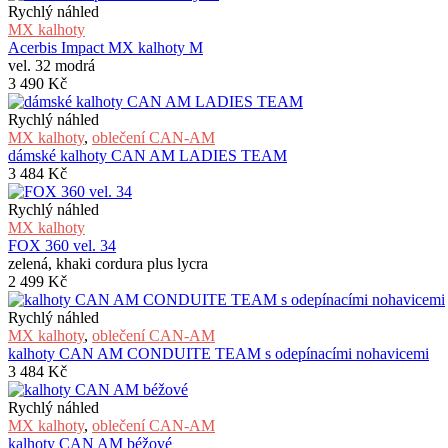
byla:
je:
Rychlý náhled
2
1
MX kalhoty
490 Kč.
490 Kč.
Acerbis Impact MX kalhoty M
vel. 32 modrá
3 490
Kč
Rychlý náhled
MX kalhoty
,
oblečení CAN-AM
dámské kalhoty CAN AM LADIES TEAM
3 484
Kč
Rychlý náhled
MX kalhoty
FOX 360 vel. 34
zelená, khaki cordura plus lycra
2 499
Kč
Rychlý náhled
MX kalhoty
,
oblečení CAN-AM
kalhoty CAN AM CONDUITE TEAM s odepínacími nohavicemi
3 484
Kč
Rychlý náhled
MX kalhoty
,
oblečení CAN-AM
kalhoty CAN AM béžové