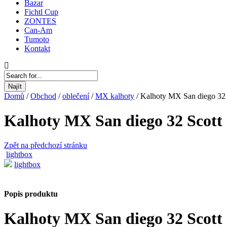
Bazar
Fichtl Cup
ZONTES
Can-Am
Tumoto
Kontakt
Najít
Domů
/
Obchod
/
oblečení
/
MX kalhoty
/
Kalhoty MX San diego 32 
Kalhoty MX San diego 32 Scott
Zpět na předchozí stránku
lightbox
lightbox
Popis produktu
Kalhoty MX San diego 32 Scott