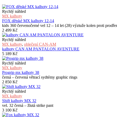
Rychlý náhled
MX kalhoty
FOX dětské MX kalhoty 12-14
kids 360 červenočerné vel 12 – 14 let (28) výztuže kolen proti prodře
2 499
Kč
Rychlý náhled
MX kalhoty
,
oblečení CAN-AM
kalhoty CAN AM PANTALON AVENTURE
5 189
Kč
Rychlý náhled
MX kalhoty
Progrip mx kalhoty 38
černá – červená větrací sydtémy graphic rings
2 850
Kč
Rychlý náhled
MX kalhoty
Shift kalhoty MX 32
vel. 32 černá – žlutá strike pant
3 100
Kč