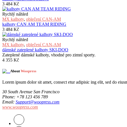
3 484
Kč
Rychlý náhled
MX kalhoty
,
oblečení CAN-AM
kalhoty CAN AM TEAM RIDING
3 484
Kč
Rychlý náhled
MX kalhoty
,
oblečení CAN-AM
dámské zateplené kalhoty SKI-DOO
Zateplené dámské kalhoty, vhodné pro zimní sporty.
4 355
Kč
About
Woopress
Lorem ipsum dolor sit amet, consect etur adipisic ing elit, sed do eiu
30 South Avenue San Francisco
Phone
: +78 123 456 789
Email
:
Support@woopress.com
www.woopress.com