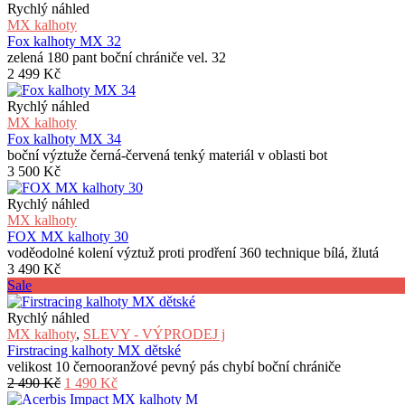
Rychlý náhled
MX kalhoty
Fox kalhoty MX 32
zelená 180 pant boční chrániče vel. 32
2 499
Kč
Rychlý náhled
MX kalhoty
Fox kalhoty MX 34
boční výztuže černá-červená tenký materiál v oblasti bot
3 500
Kč
Rychlý náhled
MX kalhoty
FOX MX kalhoty 30
voděodolné kolení výztuž proti prodření 360 technique bílá, žlutá
3 490
Kč
Sale
Rychlý náhled
MX kalhoty
,
SLEVY - VÝPRODEJ j
Firstracing kalhoty MX dětské
velikost 10 černooranžové pevný pás chybí boční chrániče
Původní
Aktuální
2 490
Kč
1 490
Kč
cena
cena