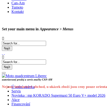
Can-Am
Tumoto
Kontakt
Set your main menu in
Appearance > Menus
Najít
Najít
autorizovaný prodej a servis značky CAN-AM
Nejsme internetový obchod, u ukázek zboží jsou ceny pouze orienta
Úvodní stránka
Servis
Novinka : mp KORADO Supermaxi 50 Euro V+ model 2026
Akce
Financování