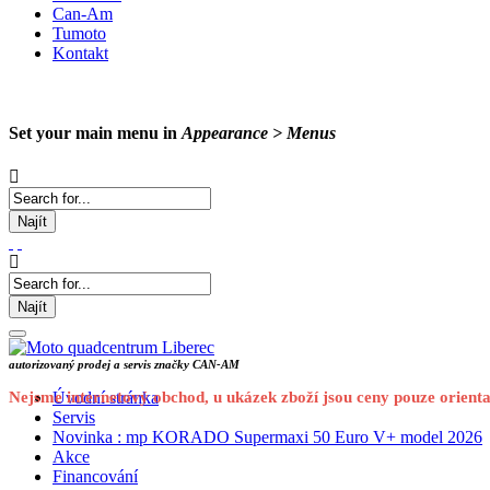
Can-Am
Tumoto
Kontakt
Set your main menu in
Appearance > Menus
Najít
Najít
autorizovaný prodej a servis značky CAN-AM
Nejsme internetový obchod, u ukázek zboží jsou ceny pouze orienta
Úvodní stránka
Servis
Novinka : mp KORADO Supermaxi 50 Euro V+ model 2026
Akce
Financování