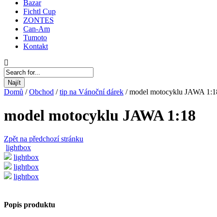
Bazar
Fichtl Cup
ZONTES
Can-Am
Tumoto
Kontakt
Najít
Domů
/
Obchod
/
tip na Vánoční dárek
/
model motocyklu JAWA 1:1
model motocyklu JAWA 1:18
Zpět na předchozí stránku
lightbox
lightbox
lightbox
lightbox
Popis produktu