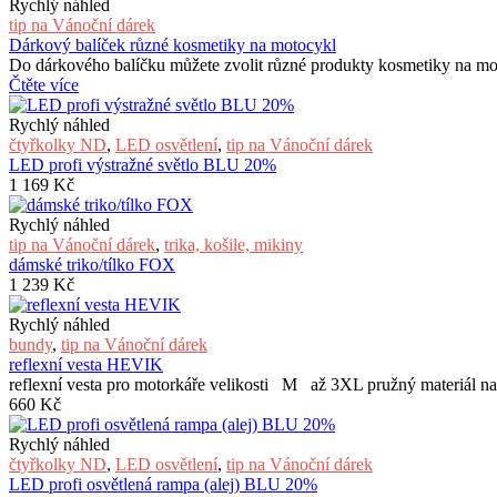
Rychlý náhled
tip na Vánoční dárek
Dárkový balíček různé kosmetiky na motocykl
Do dárkového balíčku můžete zvolit různé produkty kosmetiky na mot
Čtěte více
Rychlý náhled
čtyřkolky ND
,
LED osvětlení
,
tip na Vánoční dárek
LED profi výstražné světlo BLU 20%
1 169
Kč
Rychlý náhled
tip na Vánoční dárek
,
trika, košile, mikiny
dámské triko/tílko FOX
1 239
Kč
Rychlý náhled
bundy
,
tip na Vánoční dárek
reflexní vesta HEVIK
reflexní vesta pro motorkáře velikosti M až 3XL pružný materiál na
660
Kč
Rychlý náhled
čtyřkolky ND
,
LED osvětlení
,
tip na Vánoční dárek
LED profi osvětlená rampa (alej) BLU 20%