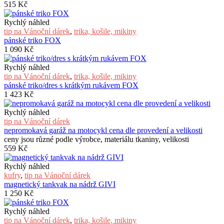
515
Kč
Rychlý náhled
tip na Vánoční dárek
,
trika, košile, mikiny
pánské triko FOX
1 090
Kč
Rychlý náhled
tip na Vánoční dárek
,
trika, košile, mikiny
pánské triko/dres s krátkým rukávem FOX
1 423
Kč
Rychlý náhled
tip na Vánoční dárek
nepromokavá garáž na motocykl cena dle provedení a velikosti
ceny jsou různé podle výrobce, materiálu tkaniny, velikosti
559
Kč
Rychlý náhled
kufry
,
tip na Vánoční dárek
magnetický tankvak na nádrž GIVI
1 250
Kč
Rychlý náhled
tip na Vánoční dárek
,
trika, košile, mikiny