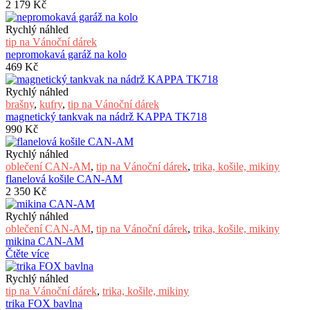
2 179
Kč
Rychlý náhled
tip na Vánoční dárek
nepromokavá garáž na kolo
469
Kč
Rychlý náhled
brašny
,
kufry
,
tip na Vánoční dárek
magnetický tankvak na nádrž KAPPA TK718
990
Kč
Rychlý náhled
oblečení CAN-AM
,
tip na Vánoční dárek
,
trika, košile, mikiny
flanelová košile CAN-AM
2 350
Kč
Rychlý náhled
oblečení CAN-AM
,
tip na Vánoční dárek
,
trika, košile, mikiny
mikina CAN-AM
Čtěte více
Rychlý náhled
tip na Vánoční dárek
,
trika, košile, mikiny
trika FOX bavlna