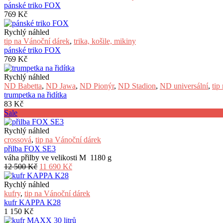
pánské triko FOX
769
Kč
Rychlý náhled
tip na Vánoční dárek
,
trika, košile, mikiny
pánské triko FOX
769
Kč
Rychlý náhled
ND Babetta
,
ND Jawa
,
ND Pionýr
,
ND Stadion
,
ND universální
,
tip
trumpetka na řidítka
83
Kč
Sale
Rychlý náhled
crossová
,
tip na Vánoční dárek
přilba FOX SE3
váha přilby ve velikosti M 1180 g
Původní
Aktuální
12 500
Kč
11 690
Kč
cena
cena
byla:
je:
Rychlý náhled
12
11
kufry
,
tip na Vánoční dárek
500 Kč.
690 Kč.
kufr KAPPA K28
1 150
Kč